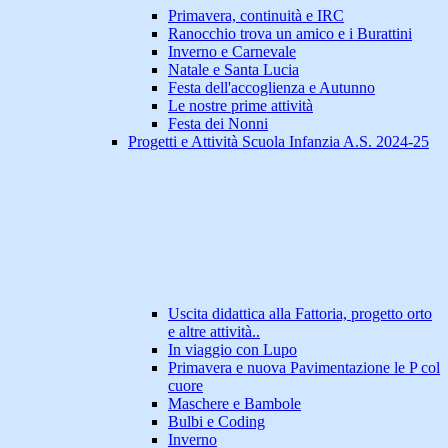
Primavera, continuità e IRC
Ranocchio trova un amico e i Burattini
Inverno e Carnevale
Natale e Santa Lucia
Festa dell'accoglienza e Autunno
Le nostre prime attività
Festa dei Nonni
Progetti e Attività Scuola Infanzia A.S. 2024-25
Uscita didattica alla Fattoria, progetto orto
e altre attività..
In viaggio con Lupo
Primavera e nuova Pavimentazione le P col
cuore
Maschere e Bambole
Bulbi e Coding
Inverno