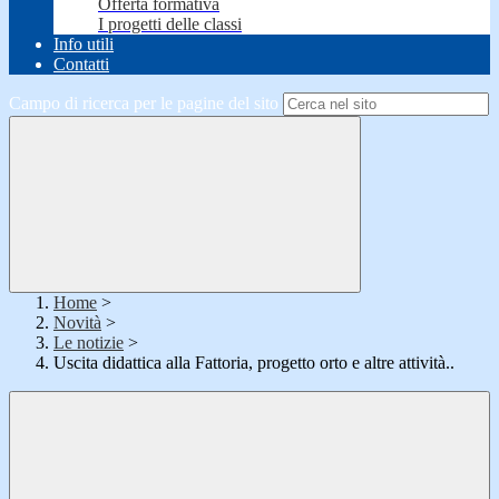
Offerta formativa
I progetti delle classi
Info utili
Contatti
Campo di ricerca per le pagine del sito
Home
>
Novità
>
Le notizie
>
Uscita didattica alla Fattoria, progetto orto e altre attività..