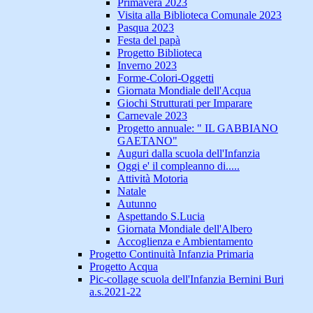
Primavera 2023
Visita alla Biblioteca Comunale 2023
Pasqua 2023
Festa del papà
Progetto Biblioteca
Inverno 2023
Forme-Colori-Oggetti
Giornata Mondiale dell'Acqua
Giochi Strutturati per Imparare
Carnevale 2023
Progetto annuale: " IL GABBIANO
GAETANO"
Auguri dalla scuola dell'Infanzia
Oggi e' il compleanno di.....
Attività Motoria
Natale
Autunno
Aspettando S.Lucia
Giornata Mondiale dell'Albero
Accoglienza e Ambientamento
Progetto Continuità Infanzia Primaria
Progetto Acqua
Pic-collage scuola dell'Infanzia Bernini Buri
a.s.2021-22