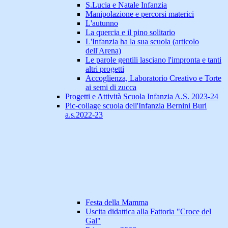
S.Lucia e Natale Infanzia
Manipolazione e percorsi materici
L'autunno
La quercia e il pino solitario
L'Infanzia ha la sua scuola (articolo
dell'Arena)
Le parole gentili lasciano l'impronta e tanti
altri progetti
Accoglienza, Laboratorio Creativo e Torte
ai semi di zucca
Progetti e Attività Scuola Infanzia A.S. 2023-24
Pic-collage scuola dell'Infanzia Bernini Buri
a.s.2022-23
Festa della Mamma
Uscita didattica alla Fattoria "Croce del
Gal"