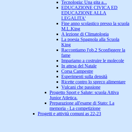
Tecnologia: Una gita a...
EDUCAZIONE CIVICA ED
EDUCAZIONE ALLA
LEGALITA'
Fine anno scolastico presso la scuola
M.L.King
A lezione di Climatologia
La poesia Spagnola alla Scuola
King
Raccontiamo l'ob.2 Sconfiggere la
fame
Impariamo a costruire le molecole
In attesa del Natale
Corsa Campestre
Esperimenti sulla densità
Ricette contro lo spreco alimentare
Vulcani che passione
Progetto Sport e Salute: scuola Attiva
Junior Atletica.
Preparazione all'esame di Stato: La
memoria - La competizione
Progetti e attività comuni as 22-23