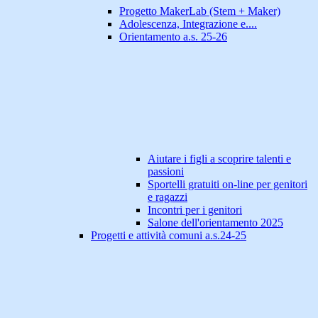
Progetto MakerLab (Stem + Maker)
Adolescenza, Integrazione e....
Orientamento a.s. 25-26
Aiutare i figli a scoprire talenti e
passioni
Sportelli gratuiti on-line per genitori
e ragazzi
Incontri per i genitori
Salone dell'orientamento 2025
Progetti e attività comuni a.s.24-25