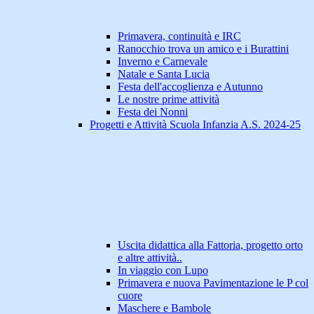
Primavera, continuità e IRC
Ranocchio trova un amico e i Burattini
Inverno e Carnevale
Natale e Santa Lucia
Festa dell'accoglienza e Autunno
Le nostre prime attività
Festa dei Nonni
Progetti e Attività Scuola Infanzia A.S. 2024-25
Uscita didattica alla Fattoria, progetto orto
e altre attività..
In viaggio con Lupo
Primavera e nuova Pavimentazione le P col
cuore
Maschere e Bambole