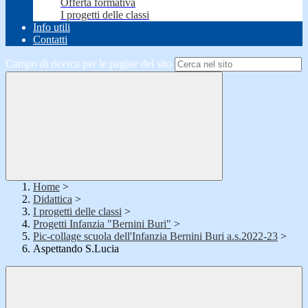
Offerta formativa
I progetti delle classi
Info utili
Contatti
Campo di ricerca per le pagine del sito
Home
>
Didattica
>
I progetti delle classi
>
Progetti Infanzia "Bernini Buri"
>
Pic-collage scuola dell'Infanzia Bernini Buri a.s.2022-23
>
Aspettando S.Lucia