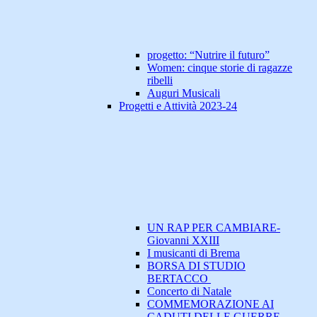
progetto: “Nutrire il futuro”
Women: cinque storie di ragazze
ribelli
Auguri Musicali
Progetti e Attività 2023-24
UN RAP PER CAMBIARE-
Giovanni XXIII
I musicanti di Brema
BORSA DI STUDIO
BERTACCO
Concerto di Natale
COMMEMORAZIONE AI
CADUTI DELLE GUERRE