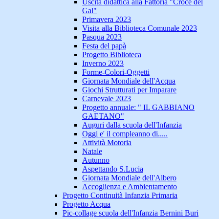
Uscita didattica alla Fattoria "Croce del
Gal"
Primavera 2023
Visita alla Biblioteca Comunale 2023
Pasqua 2023
Festa del papà
Progetto Biblioteca
Inverno 2023
Forme-Colori-Oggetti
Giornata Mondiale dell'Acqua
Giochi Strutturati per Imparare
Carnevale 2023
Progetto annuale: " IL GABBIANO
GAETANO"
Auguri dalla scuola dell'Infanzia
Oggi e' il compleanno di.....
Attività Motoria
Natale
Autunno
Aspettando S.Lucia
Giornata Mondiale dell'Albero
Accoglienza e Ambientamento
Progetto Continuità Infanzia Primaria
Progetto Acqua
Pic-collage scuola dell'Infanzia Bernini Buri