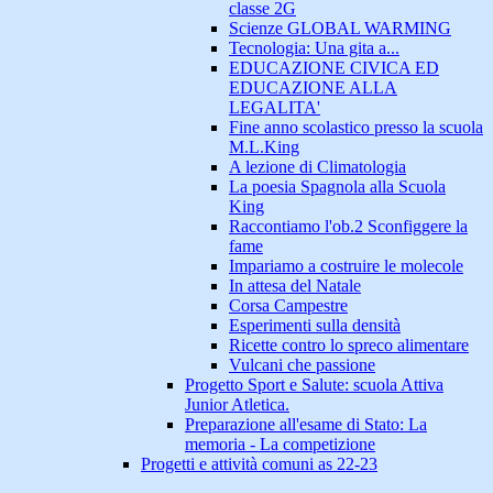
classe 2G
Scienze GLOBAL WARMING
Tecnologia: Una gita a...
EDUCAZIONE CIVICA ED
EDUCAZIONE ALLA
LEGALITA'
Fine anno scolastico presso la scuola
M.L.King
A lezione di Climatologia
La poesia Spagnola alla Scuola
King
Raccontiamo l'ob.2 Sconfiggere la
fame
Impariamo a costruire le molecole
In attesa del Natale
Corsa Campestre
Esperimenti sulla densità
Ricette contro lo spreco alimentare
Vulcani che passione
Progetto Sport e Salute: scuola Attiva
Junior Atletica.
Preparazione all'esame di Stato: La
memoria - La competizione
Progetti e attività comuni as 22-23