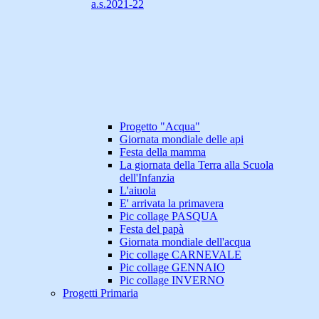
a.s.2021-22
Progetto "Acqua"
Giornata mondiale delle api
Festa della mamma
La giornata della Terra alla Scuola
dell'Infanzia
L'aiuola
E' arrivata la primavera
Pic collage PASQUA
Festa del papà
Giornata mondiale dell'acqua
Pic collage CARNEVALE
Pic collage GENNAIO
Pic collage INVERNO
Progetti Primaria