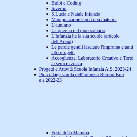
Bulbi e Coding
Inverno
S.Lucia e Natale Infanzia
Manipolazione e percorsi materici
L'autunno
La quercia e il pino solitario
L'Infanzia ha la sua scuola (articolo
dell'Arena)
Le parole gentili lasciano l'impronta e tanti
altri progetti
Accoglienza, Laboratorio Creativo e Torte
ai semi di zucca
Progetti e Attività Scuola Infanzia A.S. 2023-24
Pic-collage scuola dell'Infanzia Bernini Buri
a.s.2022-23
Festa della Mamma