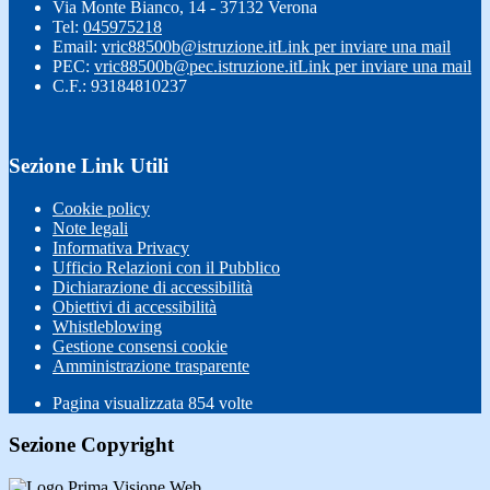
Via Monte Bianco, 14 - 37132 Verona
Tel:
045975218
Email:
vric88500b@istruzione.it
Link per inviare una mail
PEC:
vric88500b@pec.istruzione.it
Link per inviare una mail
C.F.: 93184810237
Sezione Link Utili
Cookie policy
Note legali
Informativa Privacy
Ufficio Relazioni con il Pubblico
Dichiarazione di accessibilità
Obiettivi di accessibilità
Whistleblowing
Gestione consensi cookie
Amministrazione trasparente
Pagina visualizzata
854
volte
Sezione Copyright