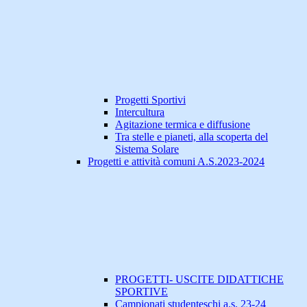
Progetti Sportivi
Intercultura
Agitazione termica e diffusione
Tra stelle e pianeti, alla scoperta del
Sistema Solare
Progetti e attività comuni A.S.2023-2024
PROGETTI- USCITE DIDATTICHE
SPORTIVE
Campionati studenteschi a.s. 23-24