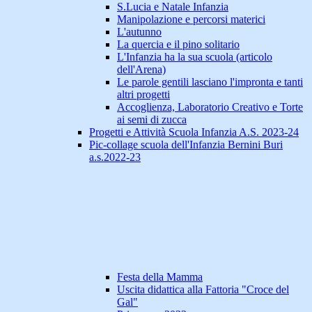
S.Lucia e Natale Infanzia
Manipolazione e percorsi materici
L'autunno
La quercia e il pino solitario
L'Infanzia ha la sua scuola (articolo
dell'Arena)
Le parole gentili lasciano l'impronta e tanti
altri progetti
Accoglienza, Laboratorio Creativo e Torte
ai semi di zucca
Progetti e Attività Scuola Infanzia A.S. 2023-24
Pic-collage scuola dell'Infanzia Bernini Buri
a.s.2022-23
Festa della Mamma
Uscita didattica alla Fattoria "Croce del
Gal"