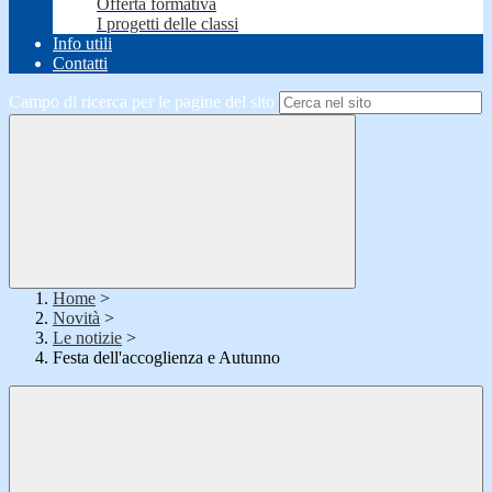
Offerta formativa
I progetti delle classi
Info utili
Contatti
Campo di ricerca per le pagine del sito
Home
>
Novità
>
Le notizie
>
Festa dell'accoglienza e Autunno