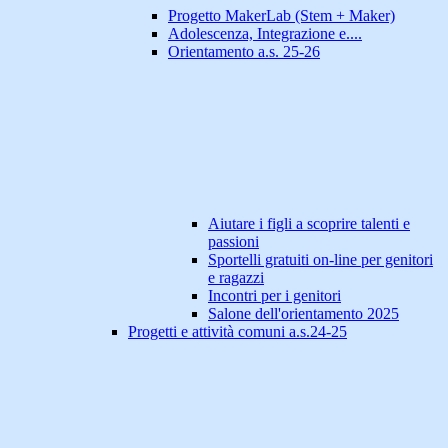
Progetto MakerLab (Stem + Maker)
Adolescenza, Integrazione e....
Orientamento a.s. 25-26
Aiutare i figli a scoprire talenti e
passioni
Sportelli gratuiti on-line per genitori
e ragazzi
Incontri per i genitori
Salone dell'orientamento 2025
Progetti e attività comuni a.s.24-25