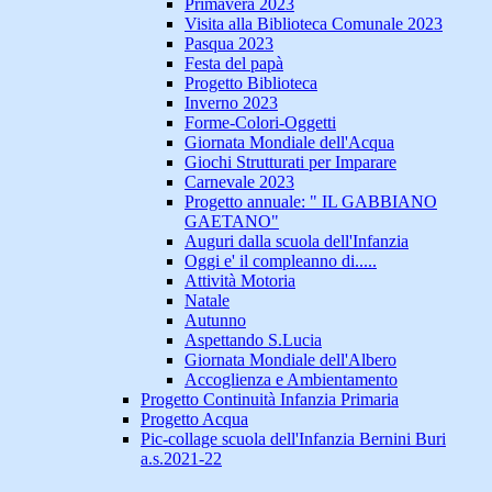
Primavera 2023
Visita alla Biblioteca Comunale 2023
Pasqua 2023
Festa del papà
Progetto Biblioteca
Inverno 2023
Forme-Colori-Oggetti
Giornata Mondiale dell'Acqua
Giochi Strutturati per Imparare
Carnevale 2023
Progetto annuale: " IL GABBIANO
GAETANO"
Auguri dalla scuola dell'Infanzia
Oggi e' il compleanno di.....
Attività Motoria
Natale
Autunno
Aspettando S.Lucia
Giornata Mondiale dell'Albero
Accoglienza e Ambientamento
Progetto Continuità Infanzia Primaria
Progetto Acqua
Pic-collage scuola dell'Infanzia Bernini Buri
a.s.2021-22