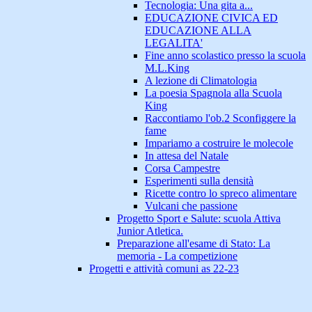
Tecnologia: Una gita a...
EDUCAZIONE CIVICA ED
EDUCAZIONE ALLA
LEGALITA'
Fine anno scolastico presso la scuola
M.L.King
A lezione di Climatologia
La poesia Spagnola alla Scuola
King
Raccontiamo l'ob.2 Sconfiggere la
fame
Impariamo a costruire le molecole
In attesa del Natale
Corsa Campestre
Esperimenti sulla densità
Ricette contro lo spreco alimentare
Vulcani che passione
Progetto Sport e Salute: scuola Attiva
Junior Atletica.
Preparazione all'esame di Stato: La
memoria - La competizione
Progetti e attività comuni as 22-23