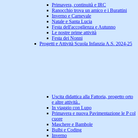
Primavera, continuità e IRC
Ranocchio trova un amico e i Burattini
Inverno e Carnevale
Natale e Santa Lucia
Festa dell'accoglienza e Autunno
Le nostre prime attività
Festa dei Nonni
Progetti e Attività Scuola Infanzia A.S. 2024-25
Uscita didattica alla Fattoria, progetto orto
e altre attività..
In viaggio con Lupo
Primavera e nuova Pavimentazione le P col
cuore
Maschere e Bambole
Bulbi e Coding
Inverno