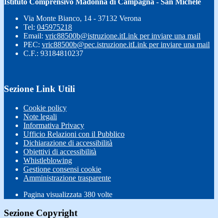
Istituto Comprensivo Madonna di Campagna - San Michele
Via Monte Bianco, 14 - 37132 Verona
Tel:
045975218
Email:
vric88500b@istruzione.it
Link per inviare una mail
PEC:
vric88500b@pec.istruzione.it
Link per inviare una mail
C.F.: 93184810237
Sezione Link Utili
Cookie policy
Note legali
Informativa Privacy
Ufficio Relazioni con il Pubblico
Dichiarazione di accessibilità
Obiettivi di accessibilità
Whistleblowing
Gestione consensi cookie
Amministrazione trasparente
Pagina visualizzata
380
volte
Sezione Copyright