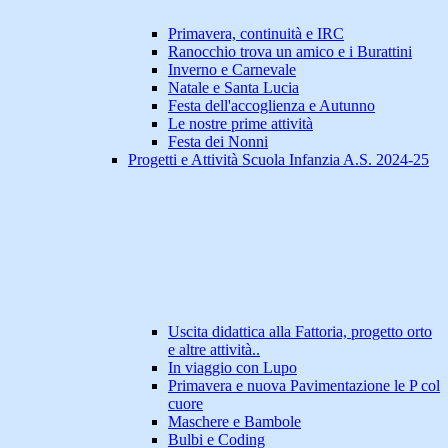
Primavera, continuità e IRC
Ranocchio trova un amico e i Burattini
Inverno e Carnevale
Natale e Santa Lucia
Festa dell'accoglienza e Autunno
Le nostre prime attività
Festa dei Nonni
Progetti e Attività Scuola Infanzia A.S. 2024-25
Uscita didattica alla Fattoria, progetto orto
e altre attività..
In viaggio con Lupo
Primavera e nuova Pavimentazione le P col
cuore
Maschere e Bambole
Bulbi e Coding