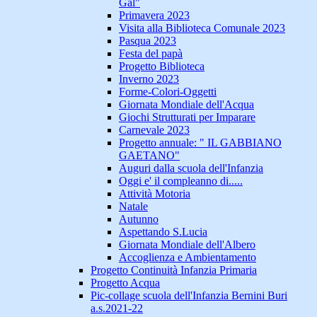
Gal"
Primavera 2023
Visita alla Biblioteca Comunale 2023
Pasqua 2023
Festa del papà
Progetto Biblioteca
Inverno 2023
Forme-Colori-Oggetti
Giornata Mondiale dell'Acqua
Giochi Strutturati per Imparare
Carnevale 2023
Progetto annuale: " IL GABBIANO
GAETANO"
Auguri dalla scuola dell'Infanzia
Oggi e' il compleanno di.....
Attività Motoria
Natale
Autunno
Aspettando S.Lucia
Giornata Mondiale dell'Albero
Accoglienza e Ambientamento
Progetto Continuità Infanzia Primaria
Progetto Acqua
Pic-collage scuola dell'Infanzia Bernini Buri
a.s.2021-22