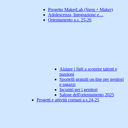
Progetto MakerLab (Stem + Maker)
Adolescenza, Integrazione e....
Orientamento a.s. 25-26
Aiutare i figli a scoprire talenti e
passioni
Sportelli gratuiti on-line per genitori
e ragazzi
Incontri per i genitori
Salone dell'orientamento 2025
Progetti e attività comuni a.s.24-25