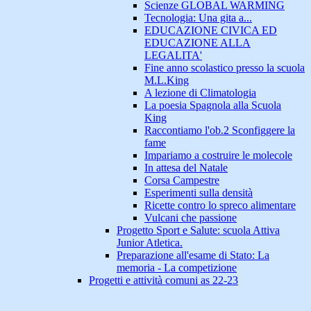
Scienze GLOBAL WARMING
Tecnologia: Una gita a...
EDUCAZIONE CIVICA ED
EDUCAZIONE ALLA
LEGALITA'
Fine anno scolastico presso la scuola
M.L.King
A lezione di Climatologia
La poesia Spagnola alla Scuola
King
Raccontiamo l'ob.2 Sconfiggere la
fame
Impariamo a costruire le molecole
In attesa del Natale
Corsa Campestre
Esperimenti sulla densità
Ricette contro lo spreco alimentare
Vulcani che passione
Progetto Sport e Salute: scuola Attiva
Junior Atletica.
Preparazione all'esame di Stato: La
memoria - La competizione
Progetti e attività comuni as 22-23