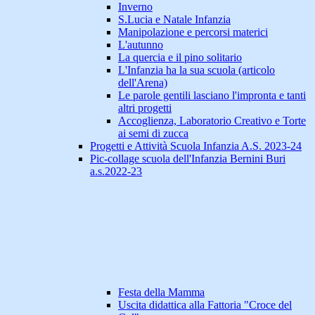
Inverno
S.Lucia e Natale Infanzia
Manipolazione e percorsi materici
L'autunno
La quercia e il pino solitario
L'Infanzia ha la sua scuola (articolo
dell'Arena)
Le parole gentili lasciano l'impronta e tanti
altri progetti
Accoglienza, Laboratorio Creativo e Torte
ai semi di zucca
Progetti e Attività Scuola Infanzia A.S. 2023-24
Pic-collage scuola dell'Infanzia Bernini Buri
a.s.2022-23
Festa della Mamma
Uscita didattica alla Fattoria "Croce del