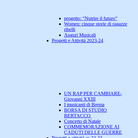
progetto: “Nutrire il futuro”
Women: cinque storie di ragazze
ribelli
Auguri Musicali
Progetti e Attività 2023-24
UN RAP PER CAMBIARE-
Giovanni XXIII
I musicanti di Brema
BORSA DI STUDIO
BERTACCO
Concerto di Natale
COMMEMORAZIONE AI
CADUTI DELLE GUERRE
Progetti e attività as 22-23