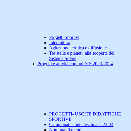
Progetti Sportivi
Intercultura
Agitazione termica e diffusione
Tra stelle e pianeti, alla scoperta del
Sistema Solare
Progetti e attività comuni A.S.2023-2024
PROGETTI- USCITE DIDATTICHE
SPORTIVE
Campionati studenteschi a.s. 23-24
Non una di meno