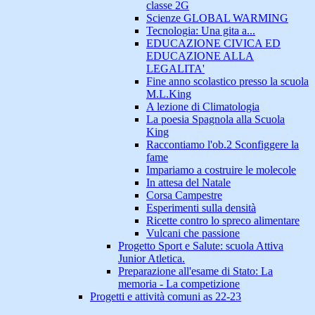
classe 2G
Scienze GLOBAL WARMING
Tecnologia: Una gita a...
EDUCAZIONE CIVICA ED
EDUCAZIONE ALLA
LEGALITA'
Fine anno scolastico presso la scuola
M.L.King
A lezione di Climatologia
La poesia Spagnola alla Scuola
King
Raccontiamo l'ob.2 Sconfiggere la
fame
Impariamo a costruire le molecole
In attesa del Natale
Corsa Campestre
Esperimenti sulla densità
Ricette contro lo spreco alimentare
Vulcani che passione
Progetto Sport e Salute: scuola Attiva
Junior Atletica.
Preparazione all'esame di Stato: La
memoria - La competizione
Progetti e attività comuni as 22-23