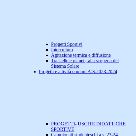
Progetti Sportivi
Intercultura
Agitazione termica e diffusione
Tra stelle e pianeti, alla scoperta del
Sistema Solare
Progetti e attività comuni A.S.2023-2024
PROGETTI- USCITE DIDATTICHE
SPORTIVE
Campionati studenteschi a.s. 23-24