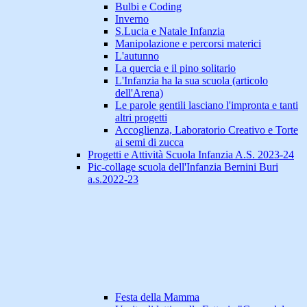
Bulbi e Coding
Inverno
S.Lucia e Natale Infanzia
Manipolazione e percorsi materici
L'autunno
La quercia e il pino solitario
L'Infanzia ha la sua scuola (articolo
dell'Arena)
Le parole gentili lasciano l'impronta e tanti
altri progetti
Accoglienza, Laboratorio Creativo e Torte
ai semi di zucca
Progetti e Attività Scuola Infanzia A.S. 2023-24
Pic-collage scuola dell'Infanzia Bernini Buri
a.s.2022-23
Festa della Mamma