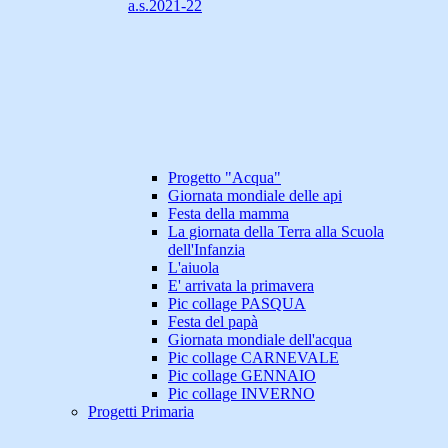
a.s.2021-22
Progetto "Acqua"
Giornata mondiale delle api
Festa della mamma
La giornata della Terra alla Scuola
dell'Infanzia
L'aiuola
E' arrivata la primavera
Pic collage PASQUA
Festa del papà
Giornata mondiale dell'acqua
Pic collage CARNEVALE
Pic collage GENNAIO
Pic collage INVERNO
Progetti Primaria