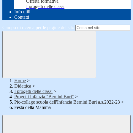
Offerta formativa
I progetti delle classi
Info utili
Contatti
Campo di ricerca per le pagine del sito
Home
>
Didattica
>
I progetti delle classi
>
Progetti Infanzia "Bernini Buri"
>
Pic-collage scuola dell'Infanzia Bernini Buri a.s.2022-23
>
Festa della Mamma