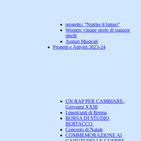
progetto: “Nutrire il futuro”
Women: cinque storie di ragazze
ribelli
Auguri Musicali
Progetti e Attività 2023-24
UN RAP PER CAMBIARE-
Giovanni XXIII
I musicanti di Brema
BORSA DI STUDIO
BERTACCO
Concerto di Natale
COMMEMORAZIONE AI
CADUTI DELLE GUERRE