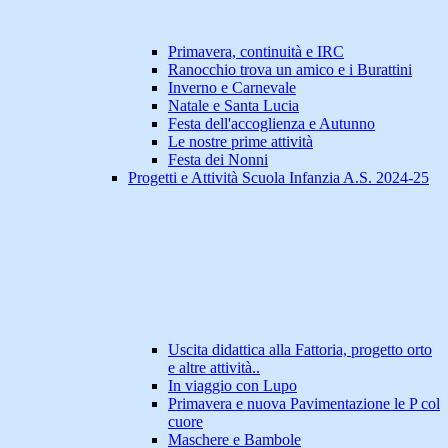
Primavera, continuità e IRC
Ranocchio trova un amico e i Burattini
Inverno e Carnevale
Natale e Santa Lucia
Festa dell'accoglienza e Autunno
Le nostre prime attività
Festa dei Nonni
Progetti e Attività Scuola Infanzia A.S. 2024-25
Uscita didattica alla Fattoria, progetto orto
e altre attività..
In viaggio con Lupo
Primavera e nuova Pavimentazione le P col
cuore
Maschere e Bambole