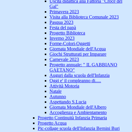
Uscita didattica alla Fattoria "Croce del
Gal"
Primavera 2023
Visita alla Biblioteca Comunale 2023
Pasqua 2023
Festa del papà
Progetto Biblioteca
Inverno 2023
Forme-Colori-Oggetti
Giornata Mondiale dell'Acqua
Giochi Strutturati per Imparare
Carnevale 2023
Progetto annuale: " IL GABBIANO
GAETANO"
Auguri dalla scuola dell'Infanzia
Oggi e' il compleanno di.....
Attività Motoria
Natale
Autunno
Aspettando S.Lucia
Giornata Mondiale dell'Albero
Accoglienza e Ambientamento
Progetto Continuità Infanzia Primaria
Progetto Acqua
Pic-collage scuola dell'Infanzia Bernini Buri