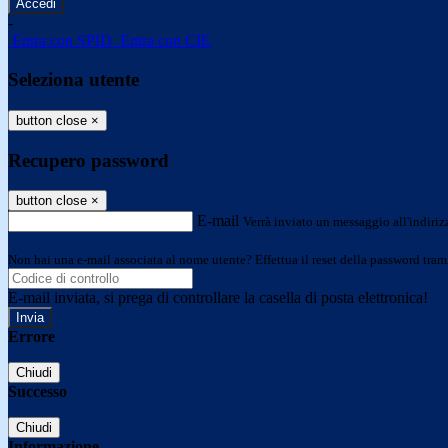
-
Entra con SPID
Entra con CIE
Seleziona utente
button close
×
Recupero password
button close
×
E-mail
Verrà inviato un messaggio all'indirizz
Non hai una e-mail associata al nome utente? Effettua il reset della password tram
E-mail inviata, si prega di controllare la casella di posta elettronica!
Errore
Chiudi
Successo
Chiudi
Informazione