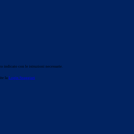
o indicato con le istruzioni necessarie.
ite la
Login Spaggiari