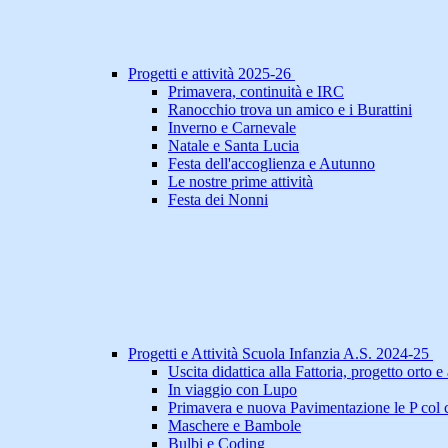
Progetti e attività 2025-26
Primavera, continuità e IRC
Ranocchio trova un amico e i Burattini
Inverno e Carnevale
Natale e Santa Lucia
Festa dell'accoglienza e Autunno
Le nostre prime attività
Festa dei Nonni
Progetti e Attività Scuola Infanzia A.S. 2024-25
Uscita didattica alla Fattoria, progetto orto e a
In viaggio con Lupo
Primavera e nuova Pavimentazione le P col 
Maschere e Bambole
Bulbi e Coding