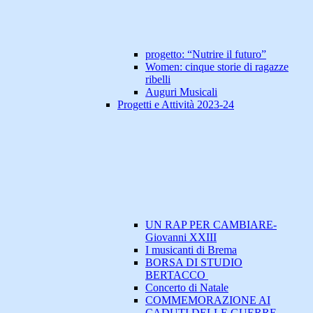
progetto: “Nutrire il futuro”
Women: cinque storie di ragazze
ribelli
Auguri Musicali
Progetti e Attività 2023-24
UN RAP PER CAMBIARE-
Giovanni XXIII
I musicanti di Brema
BORSA DI STUDIO
BERTACCO
Concerto di Natale
COMMEMORAZIONE AI
CADUTI DELLE GUERRE