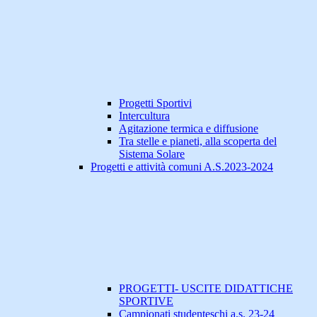
Progetti Sportivi
Intercultura
Agitazione termica e diffusione
Tra stelle e pianeti, alla scoperta del
Sistema Solare
Progetti e attività comuni A.S.2023-2024
PROGETTI- USCITE DIDATTICHE
SPORTIVE
Campionati studenteschi a.s. 23-24