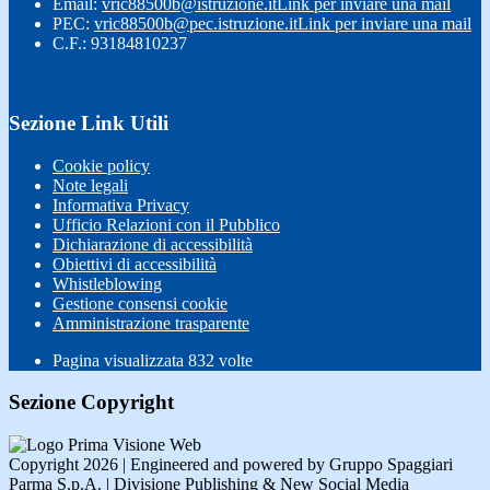
Email:
vric88500b@istruzione.it
Link per inviare una mail
PEC:
vric88500b@pec.istruzione.it
Link per inviare una mail
C.F.: 93184810237
Sezione Link Utili
Cookie policy
Note legali
Informativa Privacy
Ufficio Relazioni con il Pubblico
Dichiarazione di accessibilità
Obiettivi di accessibilità
Whistleblowing
Gestione consensi cookie
Amministrazione trasparente
Pagina visualizzata
832
volte
Sezione Copyright
Copyright 2026 | Engineered and powered by Gruppo Spaggiari
Parma S.p.A. | Divisione Publishing & New Social Media