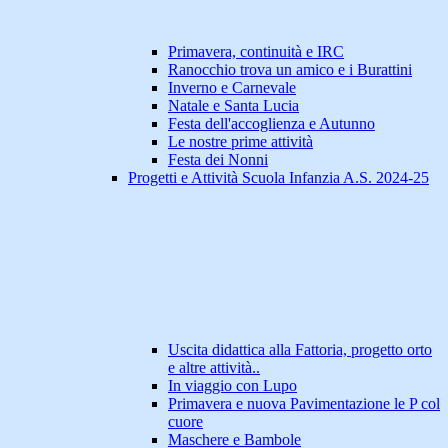
Primavera, continuità e IRC
Ranocchio trova un amico e i Burattini
Inverno e Carnevale
Natale e Santa Lucia
Festa dell'accoglienza e Autunno
Le nostre prime attività
Festa dei Nonni
Progetti e Attività Scuola Infanzia A.S. 2024-25
Uscita didattica alla Fattoria, progetto orto
e altre attività..
In viaggio con Lupo
Primavera e nuova Pavimentazione le P col
cuore
Maschere e Bambole