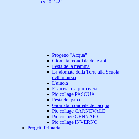
a.s.2021-22
Progetto "Acqua"
Giornata mondiale delle api
Festa della mamma
La giornata della Terra alla Scuola
dell'Infanzia
L'aiuola
E' arrivata la primavera
Pic collage PASQUA
Festa del papà
Giornata mondiale dell'acqua
Pic collage CARNEVALE
Pic collage GENNAIO
Pic collage INVERNO
Progetti Primaria