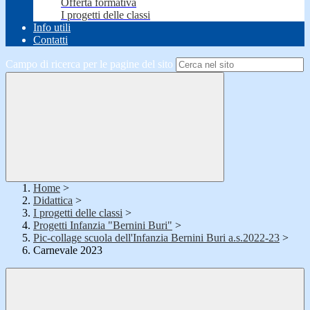
Offerta formativa
I progetti delle classi
Info utili
Contatti
Campo di ricerca per le pagine del sito
Home
>
Didattica
>
I progetti delle classi
>
Progetti Infanzia "Bernini Buri"
>
Pic-collage scuola dell'Infanzia Bernini Buri a.s.2022-23
>
Carnevale 2023