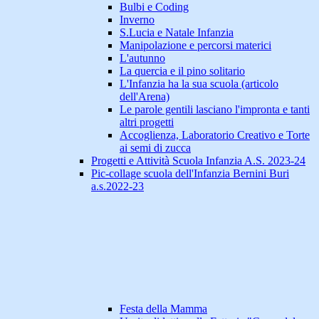
Bulbi e Coding
Inverno
S.Lucia e Natale Infanzia
Manipolazione e percorsi materici
L'autunno
La quercia e il pino solitario
L'Infanzia ha la sua scuola (articolo
dell'Arena)
Le parole gentili lasciano l'impronta e tanti
altri progetti
Accoglienza, Laboratorio Creativo e Torte
ai semi di zucca
Progetti e Attività Scuola Infanzia A.S. 2023-24
Pic-collage scuola dell'Infanzia Bernini Buri
a.s.2022-23
Festa della Mamma