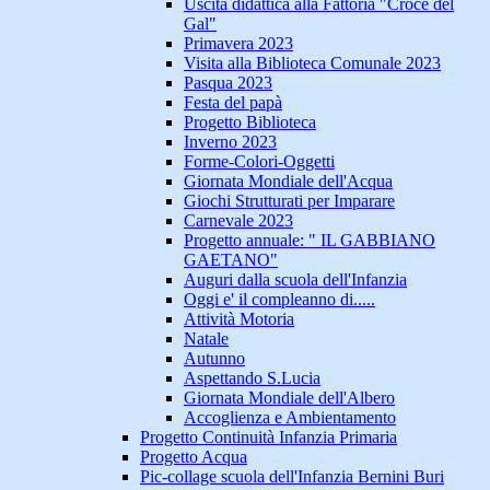
Uscita didattica alla Fattoria "Croce del
Gal"
Primavera 2023
Visita alla Biblioteca Comunale 2023
Pasqua 2023
Festa del papà
Progetto Biblioteca
Inverno 2023
Forme-Colori-Oggetti
Giornata Mondiale dell'Acqua
Giochi Strutturati per Imparare
Carnevale 2023
Progetto annuale: " IL GABBIANO
GAETANO"
Auguri dalla scuola dell'Infanzia
Oggi e' il compleanno di.....
Attività Motoria
Natale
Autunno
Aspettando S.Lucia
Giornata Mondiale dell'Albero
Accoglienza e Ambientamento
Progetto Continuità Infanzia Primaria
Progetto Acqua
Pic-collage scuola dell'Infanzia Bernini Buri