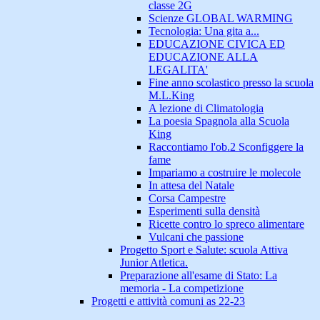
classe 2G
Scienze GLOBAL WARMING
Tecnologia: Una gita a...
EDUCAZIONE CIVICA ED
EDUCAZIONE ALLA
LEGALITA'
Fine anno scolastico presso la scuola
M.L.King
A lezione di Climatologia
La poesia Spagnola alla Scuola
King
Raccontiamo l'ob.2 Sconfiggere la
fame
Impariamo a costruire le molecole
In attesa del Natale
Corsa Campestre
Esperimenti sulla densità
Ricette contro lo spreco alimentare
Vulcani che passione
Progetto Sport e Salute: scuola Attiva
Junior Atletica.
Preparazione all'esame di Stato: La
memoria - La competizione
Progetti e attività comuni as 22-23