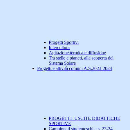
Progetti Sportivi
Intercultura
Agitazione termica e diffusione
Tra stelle e pianeti, alla scoperta del
Sistema Solare
Progetti e attività comuni A.S.2023-2024
PROGETTI- USCITE DIDATTICHE
SPORTIVE
Campionati studenteschi a.s. 23-24