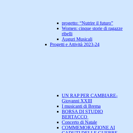
progetto: “Nutrire il futuro”
Women: cinque storie di ragazze
ribelli
Auguri Musicali
Progetti e Attività 2023-24
UN RAP PER CAMBIARE-
Giovanni XXIII
I musicanti di Brema
BORSA DI STUDIO
BERTACCO
Concerto di Natale
COMMEMORAZIONE AI
CADUTI DELLE GUERRE