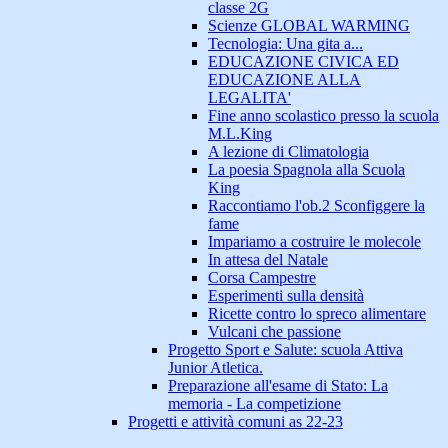
classe 2G
Scienze GLOBAL WARMING
Tecnologia: Una gita a...
EDUCAZIONE CIVICA ED
EDUCAZIONE ALLA
LEGALITA'
Fine anno scolastico presso la scuola
M.L.King
A lezione di Climatologia
La poesia Spagnola alla Scuola
King
Raccontiamo l'ob.2 Sconfiggere la
fame
Impariamo a costruire le molecole
In attesa del Natale
Corsa Campestre
Esperimenti sulla densità
Ricette contro lo spreco alimentare
Vulcani che passione
Progetto Sport e Salute: scuola Attiva
Junior Atletica.
Preparazione all'esame di Stato: La
memoria - La competizione
Progetti e attività comuni as 22-23