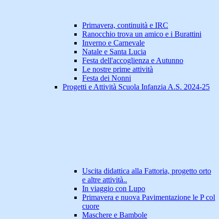
Primavera, continuità e IRC
Ranocchio trova un amico e i Burattini
Inverno e Carnevale
Natale e Santa Lucia
Festa dell'accoglienza e Autunno
Le nostre prime attività
Festa dei Nonni
Progetti e Attività Scuola Infanzia A.S. 2024-25
Uscita didattica alla Fattoria, progetto orto
e altre attività..
In viaggio con Lupo
Primavera e nuova Pavimentazione le P col
cuore
Maschere e Bambole