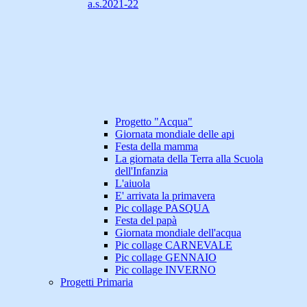
a.s.2021-22
Progetto "Acqua"
Giornata mondiale delle api
Festa della mamma
La giornata della Terra alla Scuola
dell'Infanzia
L'aiuola
E' arrivata la primavera
Pic collage PASQUA
Festa del papà
Giornata mondiale dell'acqua
Pic collage CARNEVALE
Pic collage GENNAIO
Pic collage INVERNO
Progetti Primaria