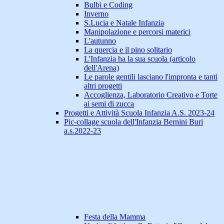
Bulbi e Coding
Inverno
S.Lucia e Natale Infanzia
Manipolazione e percorsi materici
L'autunno
La quercia e il pino solitario
L'Infanzia ha la sua scuola (articolo
dell'Arena)
Le parole gentili lasciano l'impronta e tanti
altri progetti
Accoglienza, Laboratorio Creativo e Torte
ai semi di zucca
Progetti e Attività Scuola Infanzia A.S. 2023-24
Pic-collage scuola dell'Infanzia Bernini Buri
a.s.2022-23
Festa della Mamma