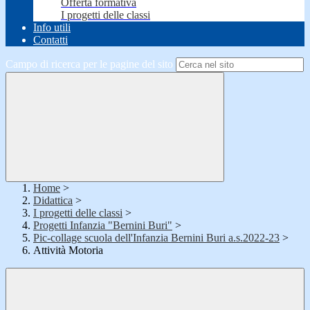
Offerta formativa
I progetti delle classi
Info utili
Contatti
Campo di ricerca per le pagine del sito
Home
>
Didattica
>
I progetti delle classi
>
Progetti Infanzia "Bernini Buri"
>
Pic-collage scuola dell'Infanzia Bernini Buri a.s.2022-23
>
Attività Motoria