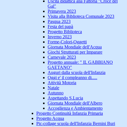
Uscita didattica alla Fattoria "Croce del
Gal"
Primavera 2023
Visita alla Biblioteca Comunale 2023
Pasqua 2023
Festa del papà
Progetto Biblioteca
Inverno 2023
Forme-Colori-Oggetti
Giornata Mondiale dell'Acqua
Giochi Strutturati per Imparare
Carnevale 2023
Progetto annuale: " IL GABBIANO
GAETANO"
Auguri dalla scuola dell'Infanzia
Oggi e' il compleanno di.....
Attività Motoria
Natale
Autunno
Aspettando S.Lucia
Giornata Mondiale dell'Albero
Accoglienza e Ambientamento
Progetto Continuità Infanzia Primaria
Progetto Acqua
Pic-collage scuola dell'Infanzia Bernini Buri