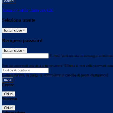
-
Entra con SPID
Entra con CIE
Seleziona utente
button close
×
Recupero password
button close
×
E-mail
Verrà inviato un messaggio all'indirizz
Non hai una e-mail associata al nome utente? Effettua il reset della password tram
E-mail inviata, si prega di controllare la casella di posta elettronica!
Errore
Chiudi
Successo
Chiudi
Informazione