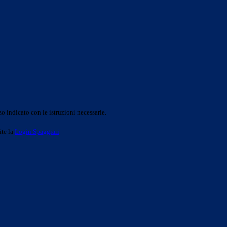
o indicato con le istruzioni necessarie.
ite la
Login Spaggiari