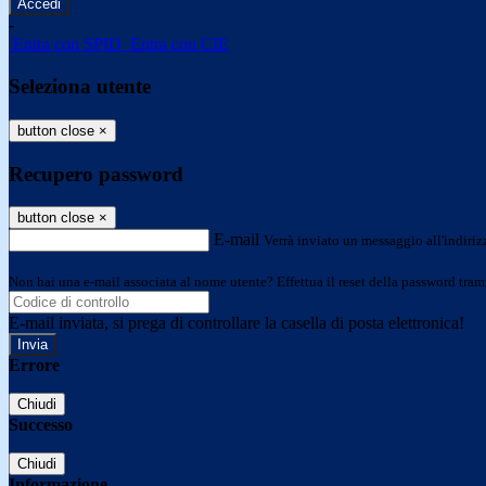
-
Entra con SPID
Entra con CIE
Seleziona utente
button close
×
Recupero password
button close
×
E-mail
Verrà inviato un messaggio all'indirizz
Non hai una e-mail associata al nome utente? Effettua il reset della password tram
E-mail inviata, si prega di controllare la casella di posta elettronica!
Errore
Chiudi
Successo
Chiudi
Informazione