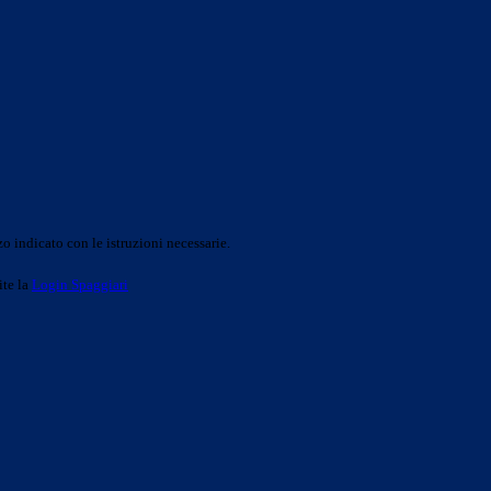
o indicato con le istruzioni necessarie.
ite la
Login Spaggiari