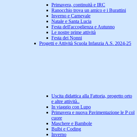
Primavera, continuità e IRC
Ranocchio trova un amico e i Burattini
Inverno e Carnevale
Natale e Santa Lucia
Festa dell'accoglienza e Autunno
Le nostre prime attività
Festa dei Nonni
Progetti e Attività Scuola Infanzia A.S. 2024-25
Uscita didattica alla Fattoria, progetto orto
e altre attività..
In viaggio con Lupo
Primavera e nuova Pavimentazione le P col
cuore
Maschere e Bambole
Bulbi e Coding
Inverno