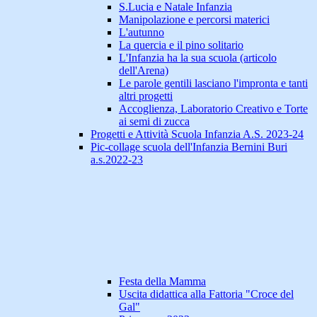
S.Lucia e Natale Infanzia
Manipolazione e percorsi materici
L'autunno
La quercia e il pino solitario
L'Infanzia ha la sua scuola (articolo
dell'Arena)
Le parole gentili lasciano l'impronta e tanti
altri progetti
Accoglienza, Laboratorio Creativo e Torte
ai semi di zucca
Progetti e Attività Scuola Infanzia A.S. 2023-24
Pic-collage scuola dell'Infanzia Bernini Buri
a.s.2022-23
Festa della Mamma
Uscita didattica alla Fattoria "Croce del
Gal"