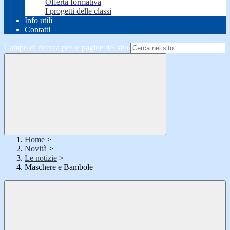
Offerta formativa
I progetti delle classi
Info utili
Contatti
Campo di ricerca per le pagine del sito
Home
>
Novità
>
Le notizie
>
Maschere e Bambole