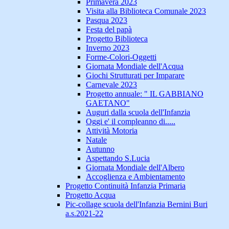
Primavera 2023
Visita alla Biblioteca Comunale 2023
Pasqua 2023
Festa del papà
Progetto Biblioteca
Inverno 2023
Forme-Colori-Oggetti
Giornata Mondiale dell'Acqua
Giochi Strutturati per Imparare
Carnevale 2023
Progetto annuale: " IL GABBIANO
GAETANO"
Auguri dalla scuola dell'Infanzia
Oggi e' il compleanno di.....
Attività Motoria
Natale
Autunno
Aspettando S.Lucia
Giornata Mondiale dell'Albero
Accoglienza e Ambientamento
Progetto Continuità Infanzia Primaria
Progetto Acqua
Pic-collage scuola dell'Infanzia Bernini Buri
a.s.2021-22