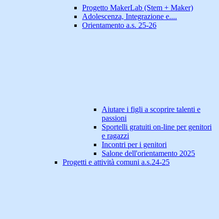
Progetto MakerLab (Stem + Maker)
Adolescenza, Integrazione e....
Orientamento a.s. 25-26
Aiutare i figli a scoprire talenti e
passioni
Sportelli gratuiti on-line per genitori
e ragazzi
Incontri per i genitori
Salone dell'orientamento 2025
Progetti e attività comuni a.s.24-25