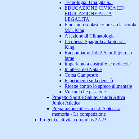
Tecnologia: Una gita a...
EDUCAZIONE CIVICA ED
EDUCAZIONE ALLA
LEGALITA'
Fine anno scolastico presso la scuola
M.L.King
A lezione di Climatologia
La poesia Spagnola alla Scuola
King
Raccontiamo l'ob.2 Sconfiggere la
fame
Impariamo a costruire le molecole
In attesa del Natale
Corsa Campestre
Esperimenti sulla densità
Ricette contro lo spreco alimentare
Vulcani che passione
Progetto Sport e Salute: scuola Attiva
Junior Atletica.
Preparazione all'esame di Stato: La
memoria - La competizione
Progetti e attività comuni as 22-23