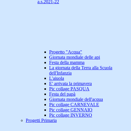
a.s.2021-22
Progetto "Acqua"
Giornata mondiale delle api
Festa della mamma
La giornata della Terra alla Scuola
dell'Infanzia
L'aiuola
E' arrivata la primavera
Pic collage PASQUA
Festa del papà
Giornata mondiale dell'acqua
Pic collage CARNEVALE
Pic collage GENNAIO
Pic collage INVERNO
Progetti Primaria