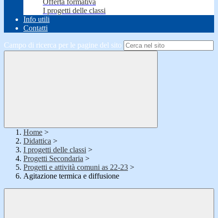
Offerta formativa
I progetti delle classi
Info utili
Contatti
Campo di ricerca per le pagine del sito
Home
>
Didattica
>
I progetti delle classi
>
Progetti Secondaria
>
Progetti e attività comuni as 22-23
>
Agitazione termica e diffusione