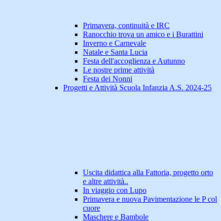
Primavera, continuità e IRC
Ranocchio trova un amico e i Burattini
Inverno e Carnevale
Natale e Santa Lucia
Festa dell'accoglienza e Autunno
Le nostre prime attività
Festa dei Nonni
Progetti e Attività Scuola Infanzia A.S. 2024-25
Uscita didattica alla Fattoria, progetto orto
e altre attività..
In viaggio con Lupo
Primavera e nuova Pavimentazione le P col
cuore
Maschere e Bambole