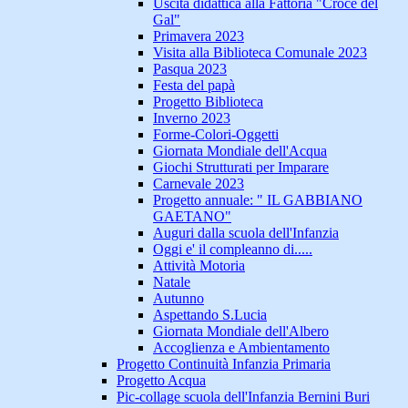
Uscita didattica alla Fattoria "Croce del
Gal"
Primavera 2023
Visita alla Biblioteca Comunale 2023
Pasqua 2023
Festa del papà
Progetto Biblioteca
Inverno 2023
Forme-Colori-Oggetti
Giornata Mondiale dell'Acqua
Giochi Strutturati per Imparare
Carnevale 2023
Progetto annuale: " IL GABBIANO
GAETANO"
Auguri dalla scuola dell'Infanzia
Oggi e' il compleanno di.....
Attività Motoria
Natale
Autunno
Aspettando S.Lucia
Giornata Mondiale dell'Albero
Accoglienza e Ambientamento
Progetto Continuità Infanzia Primaria
Progetto Acqua
Pic-collage scuola dell'Infanzia Bernini Buri