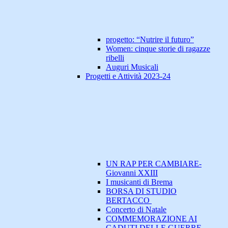
progetto: “Nutrire il futuro”
Women: cinque storie di ragazze
ribelli
Auguri Musicali
Progetti e Attività 2023-24
UN RAP PER CAMBIARE-
Giovanni XXIII
I musicanti di Brema
BORSA DI STUDIO
BERTACCO
Concerto di Natale
COMMEMORAZIONE AI
CADUTI DELLE GUERRE