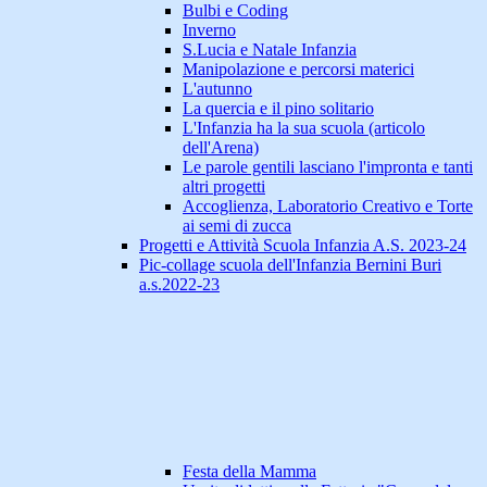
Bulbi e Coding
Inverno
S.Lucia e Natale Infanzia
Manipolazione e percorsi materici
L'autunno
La quercia e il pino solitario
L'Infanzia ha la sua scuola (articolo
dell'Arena)
Le parole gentili lasciano l'impronta e tanti
altri progetti
Accoglienza, Laboratorio Creativo e Torte
ai semi di zucca
Progetti e Attività Scuola Infanzia A.S. 2023-24
Pic-collage scuola dell'Infanzia Bernini Buri
a.s.2022-23
Festa della Mamma