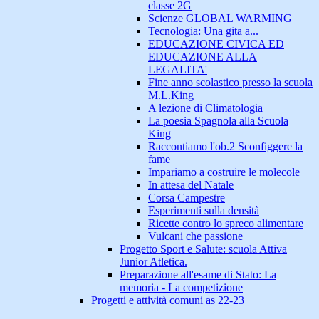
classe 2G
Scienze GLOBAL WARMING
Tecnologia: Una gita a...
EDUCAZIONE CIVICA ED
EDUCAZIONE ALLA
LEGALITA'
Fine anno scolastico presso la scuola
M.L.King
A lezione di Climatologia
La poesia Spagnola alla Scuola
King
Raccontiamo l'ob.2 Sconfiggere la
fame
Impariamo a costruire le molecole
In attesa del Natale
Corsa Campestre
Esperimenti sulla densità
Ricette contro lo spreco alimentare
Vulcani che passione
Progetto Sport e Salute: scuola Attiva
Junior Atletica.
Preparazione all'esame di Stato: La
memoria - La competizione
Progetti e attività comuni as 22-23