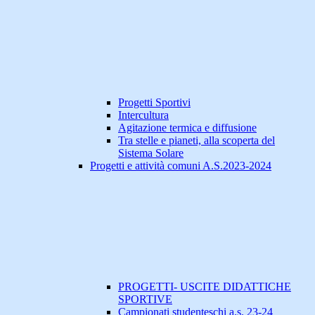
Progetti Sportivi
Intercultura
Agitazione termica e diffusione
Tra stelle e pianeti, alla scoperta del
Sistema Solare
Progetti e attività comuni A.S.2023-2024
PROGETTI- USCITE DIDATTICHE
SPORTIVE
Campionati studenteschi a.s. 23-24