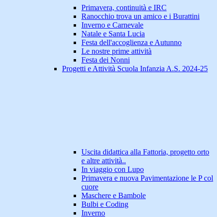
Primavera, continuità e IRC
Ranocchio trova un amico e i Burattini
Inverno e Carnevale
Natale e Santa Lucia
Festa dell'accoglienza e Autunno
Le nostre prime attività
Festa dei Nonni
Progetti e Attività Scuola Infanzia A.S. 2024-25
Uscita didattica alla Fattoria, progetto orto
e altre attività..
In viaggio con Lupo
Primavera e nuova Pavimentazione le P col
cuore
Maschere e Bambole
Bulbi e Coding
Inverno