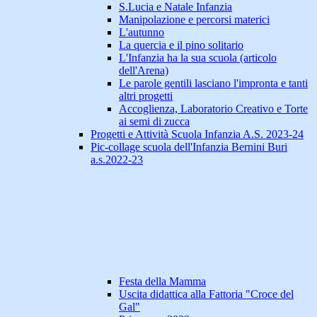
S.Lucia e Natale Infanzia
Manipolazione e percorsi materici
L'autunno
La quercia e il pino solitario
L'Infanzia ha la sua scuola (articolo
dell'Arena)
Le parole gentili lasciano l'impronta e tanti
altri progetti
Accoglienza, Laboratorio Creativo e Torte
ai semi di zucca
Progetti e Attività Scuola Infanzia A.S. 2023-24
Pic-collage scuola dell'Infanzia Bernini Buri
a.s.2022-23
Festa della Mamma
Uscita didattica alla Fattoria "Croce del
Gal"