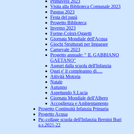
Primavera 2023
Visita alla Biblioteca Comunale 2023
Pasqua 2023
Festa del papà
Progetto Biblioteca
Inverno 2023
Forme-Colori-Oggetti
Giornata Mondiale dell'Acqua
Giochi Strutturati per Imparare
Carnevale 2023
Progetto annuale: " IL GABBIANO
GAETANO"
Auguri dalla scuola dell'Infanzia
Oggi e' il compleanno di.....
Attività Motoria
Natale
Autunno
Aspettando S.Lucia
Giornata Mondiale dell'Albero
Accoglienza e Ambientamento
Progetto Continuità Infanzia Primaria
Progetto Acqua
Pic-collage scuola dell'Infanzia Bernini Buri
a.s.2021-22