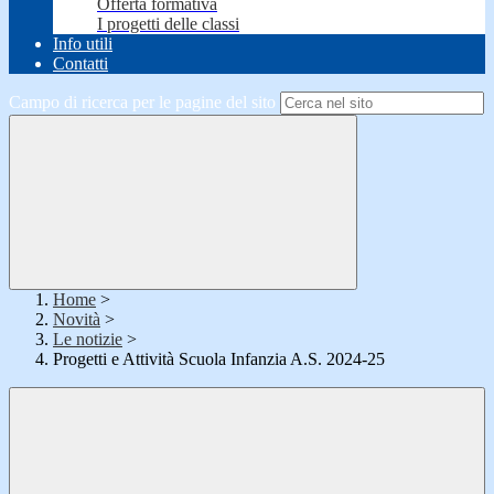
Offerta formativa
I progetti delle classi
Info utili
Contatti
Campo di ricerca per le pagine del sito
Home
>
Novità
>
Le notizie
>
Progetti e Attività Scuola Infanzia A.S. 2024-25