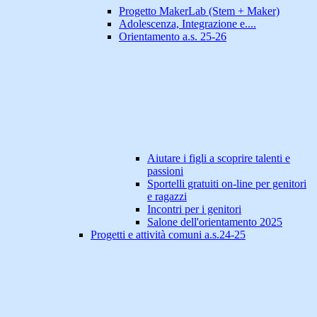
Progetto MakerLab (Stem + Maker)
Adolescenza, Integrazione e....
Orientamento a.s. 25-26
Aiutare i figli a scoprire talenti e
passioni
Sportelli gratuiti on-line per genitori
e ragazzi
Incontri per i genitori
Salone dell'orientamento 2025
Progetti e attività comuni a.s.24-25