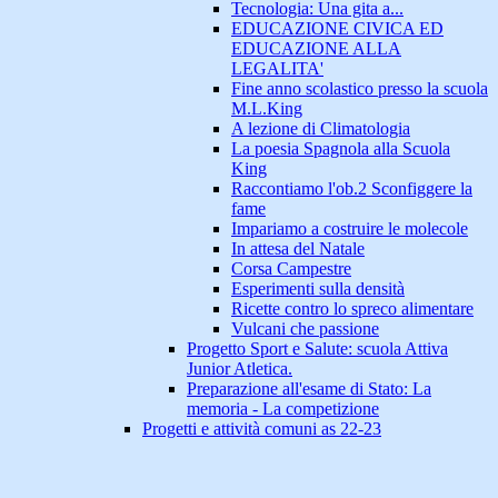
Tecnologia: Una gita a...
EDUCAZIONE CIVICA ED
EDUCAZIONE ALLA
LEGALITA'
Fine anno scolastico presso la scuola
M.L.King
A lezione di Climatologia
La poesia Spagnola alla Scuola
King
Raccontiamo l'ob.2 Sconfiggere la
fame
Impariamo a costruire le molecole
In attesa del Natale
Corsa Campestre
Esperimenti sulla densità
Ricette contro lo spreco alimentare
Vulcani che passione
Progetto Sport e Salute: scuola Attiva
Junior Atletica.
Preparazione all'esame di Stato: La
memoria - La competizione
Progetti e attività comuni as 22-23