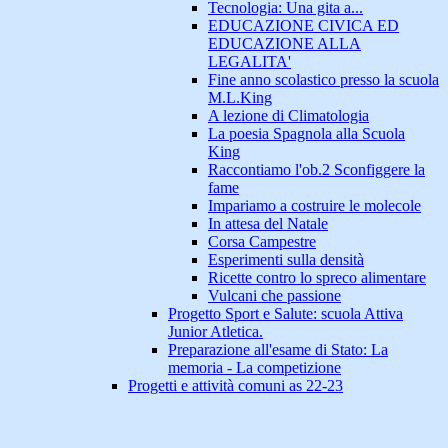
Tecnologia: Una gita a...
EDUCAZIONE CIVICA ED
EDUCAZIONE ALLA
LEGALITA'
Fine anno scolastico presso la scuola
M.L.King
A lezione di Climatologia
La poesia Spagnola alla Scuola
King
Raccontiamo l'ob.2 Sconfiggere la
fame
Impariamo a costruire le molecole
In attesa del Natale
Corsa Campestre
Esperimenti sulla densità
Ricette contro lo spreco alimentare
Vulcani che passione
Progetto Sport e Salute: scuola Attiva
Junior Atletica.
Preparazione all'esame di Stato: La
memoria - La competizione
Progetti e attività comuni as 22-23