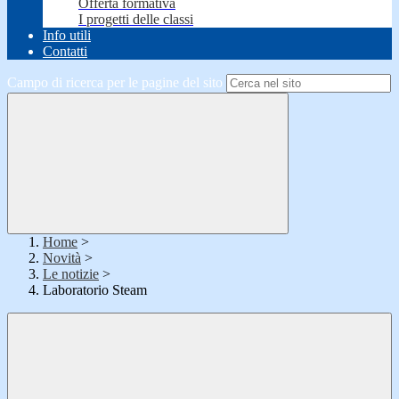
Offerta formativa
I progetti delle classi
Info utili
Contatti
Campo di ricerca per le pagine del sito
Home
>
Novità
>
Le notizie
>
Laboratorio Steam