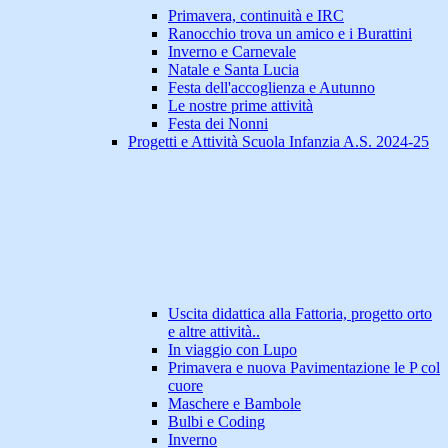
Primavera, continuità e IRC
Ranocchio trova un amico e i Burattini
Inverno e Carnevale
Natale e Santa Lucia
Festa dell'accoglienza e Autunno
Le nostre prime attività
Festa dei Nonni
Progetti e Attività Scuola Infanzia A.S. 2024-25
Uscita didattica alla Fattoria, progetto orto
e altre attività..
In viaggio con Lupo
Primavera e nuova Pavimentazione le P col
cuore
Maschere e Bambole
Bulbi e Coding
Inverno