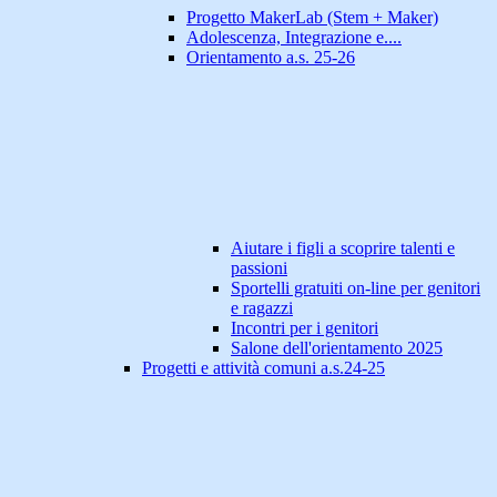
Progetto MakerLab (Stem + Maker)
Adolescenza, Integrazione e....
Orientamento a.s. 25-26
Aiutare i figli a scoprire talenti e
passioni
Sportelli gratuiti on-line per genitori
e ragazzi
Incontri per i genitori
Salone dell'orientamento 2025
Progetti e attività comuni a.s.24-25