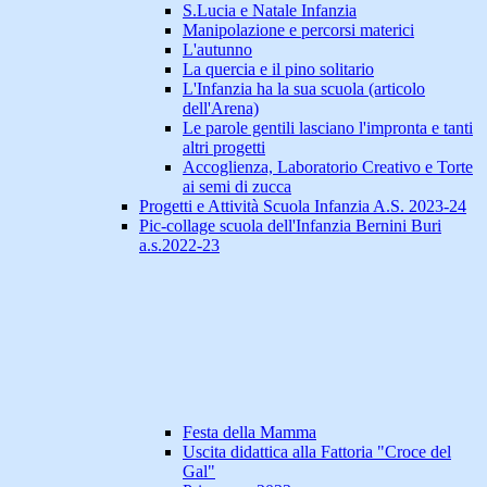
S.Lucia e Natale Infanzia
Manipolazione e percorsi materici
L'autunno
La quercia e il pino solitario
L'Infanzia ha la sua scuola (articolo
dell'Arena)
Le parole gentili lasciano l'impronta e tanti
altri progetti
Accoglienza, Laboratorio Creativo e Torte
ai semi di zucca
Progetti e Attività Scuola Infanzia A.S. 2023-24
Pic-collage scuola dell'Infanzia Bernini Buri
a.s.2022-23
Festa della Mamma
Uscita didattica alla Fattoria "Croce del
Gal"