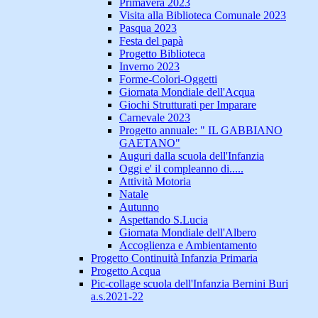
Primavera 2023
Visita alla Biblioteca Comunale 2023
Pasqua 2023
Festa del papà
Progetto Biblioteca
Inverno 2023
Forme-Colori-Oggetti
Giornata Mondiale dell'Acqua
Giochi Strutturati per Imparare
Carnevale 2023
Progetto annuale: " IL GABBIANO
GAETANO"
Auguri dalla scuola dell'Infanzia
Oggi e' il compleanno di.....
Attività Motoria
Natale
Autunno
Aspettando S.Lucia
Giornata Mondiale dell'Albero
Accoglienza e Ambientamento
Progetto Continuità Infanzia Primaria
Progetto Acqua
Pic-collage scuola dell'Infanzia Bernini Buri
a.s.2021-22