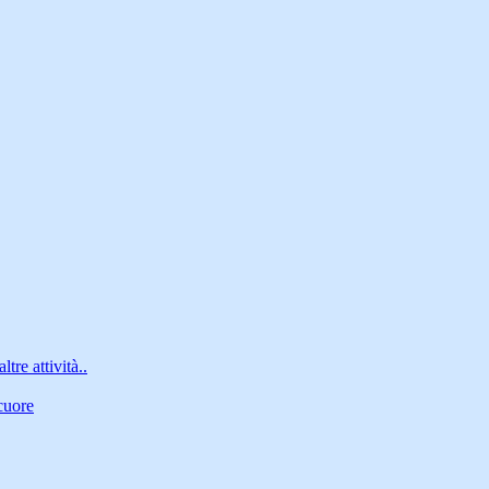
ltre attività..
cuore