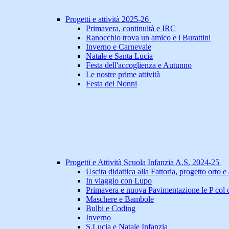
Progetti e attività 2025-26
Primavera, continuità e IRC
Ranocchio trova un amico e i Burattini
Inverno e Carnevale
Natale e Santa Lucia
Festa dell'accoglienza e Autunno
Le nostre prime attività
Festa dei Nonni
Progetti e Attività Scuola Infanzia A.S. 2024-25
Uscita didattica alla Fattoria, progetto orto e a
In viaggio con Lupo
Primavera e nuova Pavimentazione le P col 
Maschere e Bambole
Bulbi e Coding
Inverno
S.Lucia e Natale Infanzia