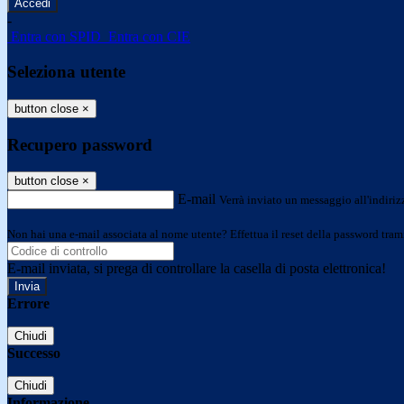
-
Entra con SPID
Entra con CIE
Seleziona utente
button close
×
Recupero password
button close
×
E-mail
Verrà inviato un messaggio all'indirizz
Non hai una e-mail associata al nome utente? Effettua il reset della password tram
E-mail inviata, si prega di controllare la casella di posta elettronica!
Errore
Chiudi
Successo
Chiudi
Informazione