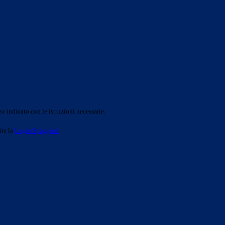
o indicato con le istruzioni necessarie.
ite la
Login Spaggiari