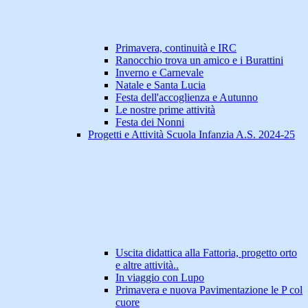
Primavera, continuità e IRC
Ranocchio trova un amico e i Burattini
Inverno e Carnevale
Natale e Santa Lucia
Festa dell'accoglienza e Autunno
Le nostre prime attività
Festa dei Nonni
Progetti e Attività Scuola Infanzia A.S. 2024-25
Uscita didattica alla Fattoria, progetto orto
e altre attività..
In viaggio con Lupo
Primavera e nuova Pavimentazione le P col
cuore