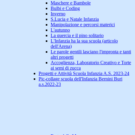
Maschere e Bambole
Bulbi e Coding
Inverno
S.Lucia e Natale Infanzia
Manipolazione e percorsi materici
L'autunno
La quercia e il pino solitario
L'Infanzia ha la sua scuola (articolo
dell'Arena)
Le parole gentili lasciano l'impronta e tanti
altri progetti
Accoglienza, Laboratorio Creativo e Torte
ai semi di zucca
Progetti e Attività Scuola Infanzia A.S. 2023-24
Pic-collage scuola dell'Infanzia Bernini Buri
a.s.2022-23