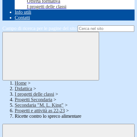
Offerta formativa
I progetti delle classi
Info utili
Contatti
Campo di ricerca per le pagine del sito
Home
>
Didattica
>
I progetti delle classi
>
Progetti Secondaria
>
Secondaria "M. L. King"
>
Progetti e attività as 22-23
>
Ricette contro lo spreco alimentare