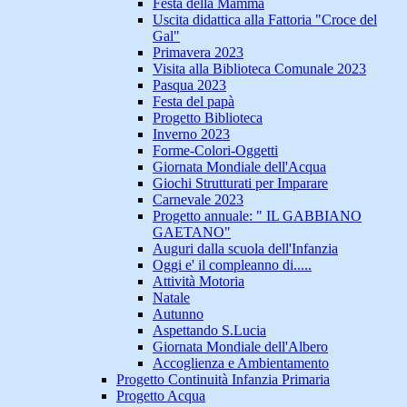
Festa della Mamma
Uscita didattica alla Fattoria "Croce del
Gal"
Primavera 2023
Visita alla Biblioteca Comunale 2023
Pasqua 2023
Festa del papà
Progetto Biblioteca
Inverno 2023
Forme-Colori-Oggetti
Giornata Mondiale dell'Acqua
Giochi Strutturati per Imparare
Carnevale 2023
Progetto annuale: " IL GABBIANO
GAETANO"
Auguri dalla scuola dell'Infanzia
Oggi e' il compleanno di.....
Attività Motoria
Natale
Autunno
Aspettando S.Lucia
Giornata Mondiale dell'Albero
Accoglienza e Ambientamento
Progetto Continuità Infanzia Primaria
Progetto Acqua