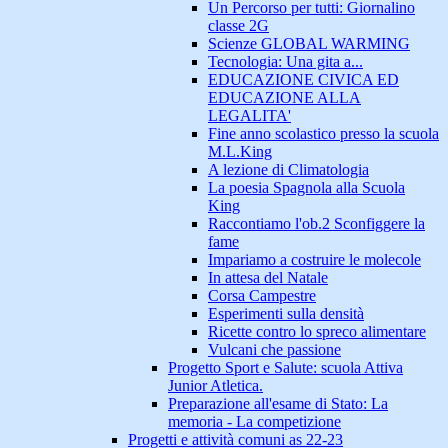
Un Percorso per tutti: Giornalino
classe 2G
Scienze GLOBAL WARMING
Tecnologia: Una gita a...
EDUCAZIONE CIVICA ED
EDUCAZIONE ALLA
LEGALITA'
Fine anno scolastico presso la scuola
M.L.King
A lezione di Climatologia
La poesia Spagnola alla Scuola
King
Raccontiamo l'ob.2 Sconfiggere la
fame
Impariamo a costruire le molecole
In attesa del Natale
Corsa Campestre
Esperimenti sulla densità
Ricette contro lo spreco alimentare
Vulcani che passione
Progetto Sport e Salute: scuola Attiva
Junior Atletica.
Preparazione all'esame di Stato: La
memoria - La competizione
Progetti e attività comuni as 22-23