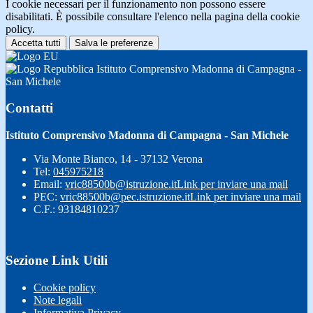
I cookie necessari per il funzionamento non possono essere
disabilitati. È possibile consultare l'elenco nella pagina della cookie
policy.
Accetta tutti
Salva le preferenze
Istituto Comprensivo Madonna di Campagna -
San Michele
Contatti
Istituto Comprensivo Madonna di Campagna - San Michele
Via Monte Bianco, 14 - 37132 Verona
Tel:
045975218
Email:
vric88500b@istruzione.it
Link per inviare una mail
PEC:
vric88500b@pec.istruzione.it
Link per inviare una mail
C.F.: 93184810237
Sezione Link Utili
Cookie policy
Note legali
Informativa Privacy