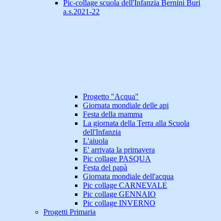
Pic-collage scuola dell'Infanzia Bernini Buri
a.s.2021-22
Progetto "Acqua"
Giornata mondiale delle api
Festa della mamma
La giornata della Terra alla Scuola
dell'Infanzia
L'aiuola
E' arrivata la primavera
Pic collage PASQUA
Festa del papà
Giornata mondiale dell'acqua
Pic collage CARNEVALE
Pic collage GENNAIO
Pic collage INVERNO
Progetti Primaria