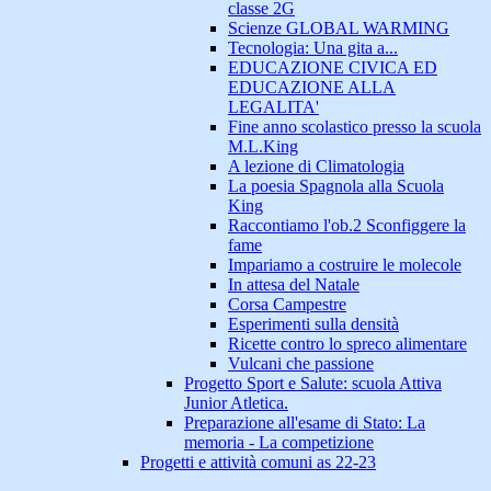
classe 2G
Scienze GLOBAL WARMING
Tecnologia: Una gita a...
EDUCAZIONE CIVICA ED
EDUCAZIONE ALLA
LEGALITA'
Fine anno scolastico presso la scuola
M.L.King
A lezione di Climatologia
La poesia Spagnola alla Scuola
King
Raccontiamo l'ob.2 Sconfiggere la
fame
Impariamo a costruire le molecole
In attesa del Natale
Corsa Campestre
Esperimenti sulla densità
Ricette contro lo spreco alimentare
Vulcani che passione
Progetto Sport e Salute: scuola Attiva
Junior Atletica.
Preparazione all'esame di Stato: La
memoria - La competizione
Progetti e attività comuni as 22-23