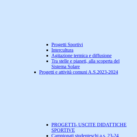
Progetti Sportivi
Intercultura
Agitazione termica e diffusione
Tra stelle e pianeti, alla scoperta del
Sistema Solare
Progetti e attività comuni A.S.2023-2024
PROGETTI- USCITE DIDATTICHE
SPORTIVE
Campionati studenteschi a.s. 23-24