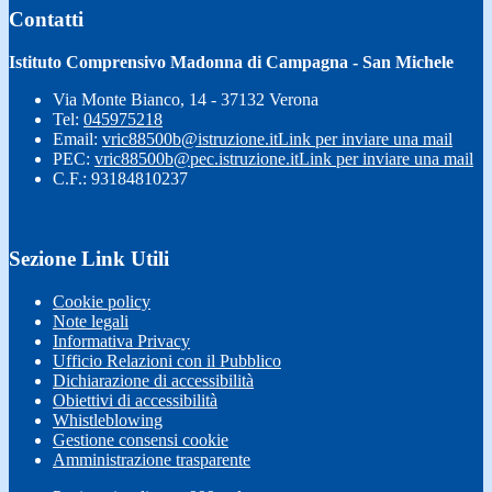
Contatti
Istituto Comprensivo Madonna di Campagna - San Michele
Via Monte Bianco, 14 - 37132 Verona
Tel:
045975218
Email:
vric88500b@istruzione.it
Link per inviare una mail
PEC:
vric88500b@pec.istruzione.it
Link per inviare una mail
C.F.: 93184810237
Sezione Link Utili
Cookie policy
Note legali
Informativa Privacy
Ufficio Relazioni con il Pubblico
Dichiarazione di accessibilità
Obiettivi di accessibilità
Whistleblowing
Gestione consensi cookie
Amministrazione trasparente