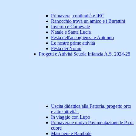
Primavera, continuità e IRC
Ranocchio trova un amico e i Burattini
Inverno e Carnevale
Natale e Santa Lucia
Festa dell'accoglienza e Autunno
Le nostre prime attività
Festa dei Nonni
Progetti e Attività Scuola Infanzia A.S. 2024-25
Uscita didattica alla Fattoria, progetto orto
e altre attività..
In viaggio con Lupo
Primavera e nuova Pavimentazione le P col
cuore
Maschere e Bambole