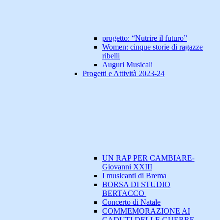
progetto: “Nutrire il futuro”
Women: cinque storie di ragazze
ribelli
Auguri Musicali
Progetti e Attività 2023-24
UN RAP PER CAMBIARE-
Giovanni XXIII
I musicanti di Brema
BORSA DI STUDIO
BERTACCO
Concerto di Natale
COMMEMORAZIONE AI
CADUTI DELLE GUERRE