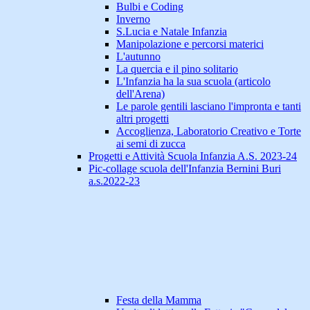
Bulbi e Coding
Inverno
S.Lucia e Natale Infanzia
Manipolazione e percorsi materici
L'autunno
La quercia e il pino solitario
L'Infanzia ha la sua scuola (articolo
dell'Arena)
Le parole gentili lasciano l'impronta e tanti
altri progetti
Accoglienza, Laboratorio Creativo e Torte
ai semi di zucca
Progetti e Attività Scuola Infanzia A.S. 2023-24
Pic-collage scuola dell'Infanzia Bernini Buri
a.s.2022-23
Festa della Mamma