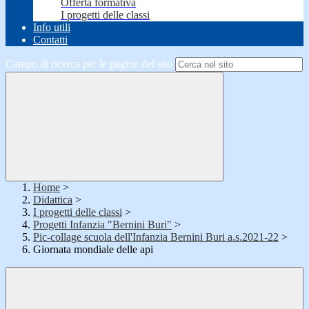
Offerta formativa
I progetti delle classi
Info utili
Contatti
Campo di ricerca per le pagine del sito
Home
>
Didattica
>
I progetti delle classi
>
Progetti Infanzia "Bernini Buri"
>
Pic-collage scuola dell'Infanzia Bernini Buri a.s.2021-22
>
Giornata mondiale delle api