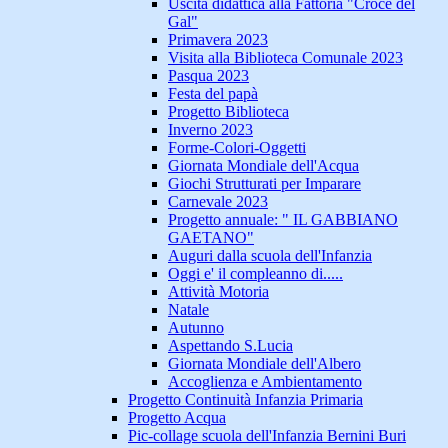
Uscita didattica alla Fattoria "Croce del
Gal"
Primavera 2023
Visita alla Biblioteca Comunale 2023
Pasqua 2023
Festa del papà
Progetto Biblioteca
Inverno 2023
Forme-Colori-Oggetti
Giornata Mondiale dell'Acqua
Giochi Strutturati per Imparare
Carnevale 2023
Progetto annuale: " IL GABBIANO
GAETANO"
Auguri dalla scuola dell'Infanzia
Oggi e' il compleanno di.....
Attività Motoria
Natale
Autunno
Aspettando S.Lucia
Giornata Mondiale dell'Albero
Accoglienza e Ambientamento
Progetto Continuità Infanzia Primaria
Progetto Acqua
Pic-collage scuola dell'Infanzia Bernini Buri