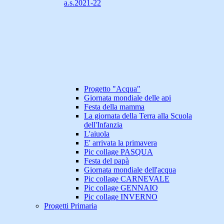
a.s.2021-22
Progetto "Acqua"
Giornata mondiale delle api
Festa della mamma
La giornata della Terra alla Scuola
dell'Infanzia
L'aiuola
E' arrivata la primavera
Pic collage PASQUA
Festa del papà
Giornata mondiale dell'acqua
Pic collage CARNEVALE
Pic collage GENNAIO
Pic collage INVERNO
Progetti Primaria