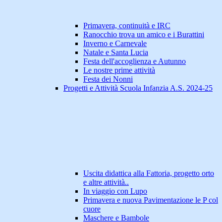
Primavera, continuità e IRC
Ranocchio trova un amico e i Burattini
Inverno e Carnevale
Natale e Santa Lucia
Festa dell'accoglienza e Autunno
Le nostre prime attività
Festa dei Nonni
Progetti e Attività Scuola Infanzia A.S. 2024-25
Uscita didattica alla Fattoria, progetto orto
e altre attività..
In viaggio con Lupo
Primavera e nuova Pavimentazione le P col
cuore
Maschere e Bambole