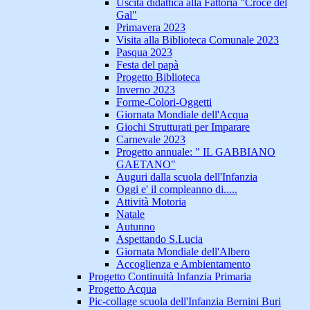
Uscita didattica alla Fattoria "Croce del
Gal"
Primavera 2023
Visita alla Biblioteca Comunale 2023
Pasqua 2023
Festa del papà
Progetto Biblioteca
Inverno 2023
Forme-Colori-Oggetti
Giornata Mondiale dell'Acqua
Giochi Strutturati per Imparare
Carnevale 2023
Progetto annuale: " IL GABBIANO
GAETANO"
Auguri dalla scuola dell'Infanzia
Oggi e' il compleanno di.....
Attività Motoria
Natale
Autunno
Aspettando S.Lucia
Giornata Mondiale dell'Albero
Accoglienza e Ambientamento
Progetto Continuità Infanzia Primaria
Progetto Acqua
Pic-collage scuola dell'Infanzia Bernini Buri