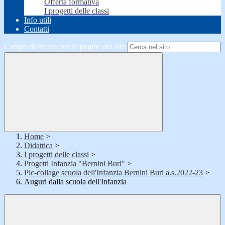
Offerta formativa
I progetti delle classi
Info utili
Contatti
Campo di ricerca per le pagine del sito
Home
>
Didattica
>
I progetti delle classi
>
Progetti Infanzia "Bernini Buri"
>
Pic-collage scuola dell'Infanzia Bernini Buri a.s.2022-23
>
Auguri dalla scuola dell'Infanzia