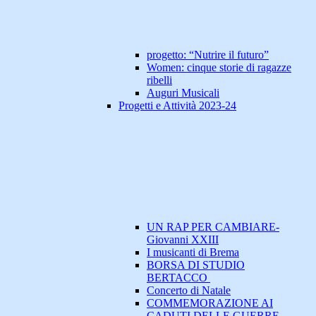
progetto: “Nutrire il futuro”
Women: cinque storie di ragazze
ribelli
Auguri Musicali
Progetti e Attività 2023-24
UN RAP PER CAMBIARE-
Giovanni XXIII
I musicanti di Brema
BORSA DI STUDIO
BERTACCO
Concerto di Natale
COMMEMORAZIONE AI
CADUTI DELLE GUERRE