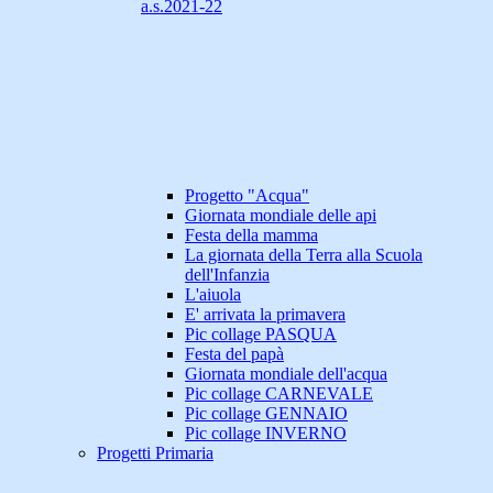
a.s.2021-22
Progetto "Acqua"
Giornata mondiale delle api
Festa della mamma
La giornata della Terra alla Scuola
dell'Infanzia
L'aiuola
E' arrivata la primavera
Pic collage PASQUA
Festa del papà
Giornata mondiale dell'acqua
Pic collage CARNEVALE
Pic collage GENNAIO
Pic collage INVERNO
Progetti Primaria