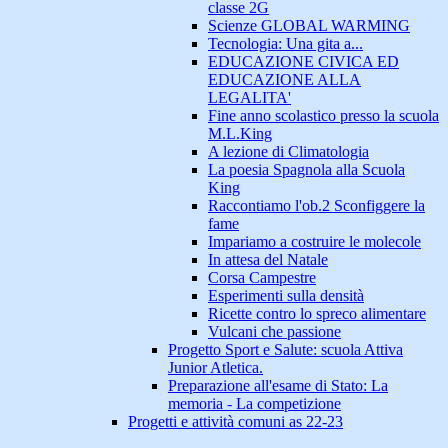
classe 2G
Scienze GLOBAL WARMING
Tecnologia: Una gita a...
EDUCAZIONE CIVICA ED
EDUCAZIONE ALLA
LEGALITA'
Fine anno scolastico presso la scuola
M.L.King
A lezione di Climatologia
La poesia Spagnola alla Scuola
King
Raccontiamo l'ob.2 Sconfiggere la
fame
Impariamo a costruire le molecole
In attesa del Natale
Corsa Campestre
Esperimenti sulla densità
Ricette contro lo spreco alimentare
Vulcani che passione
Progetto Sport e Salute: scuola Attiva
Junior Atletica.
Preparazione all'esame di Stato: La
memoria - La competizione
Progetti e attività comuni as 22-23