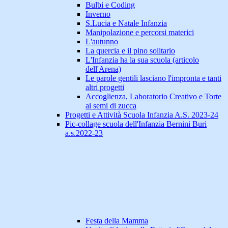
Bulbi e Coding
Inverno
S.Lucia e Natale Infanzia
Manipolazione e percorsi materici
L'autunno
La quercia e il pino solitario
L'Infanzia ha la sua scuola (articolo
dell'Arena)
Le parole gentili lasciano l'impronta e tanti
altri progetti
Accoglienza, Laboratorio Creativo e Torte
ai semi di zucca
Progetti e Attività Scuola Infanzia A.S. 2023-24
Pic-collage scuola dell'Infanzia Bernini Buri
a.s.2022-23
Festa della Mamma