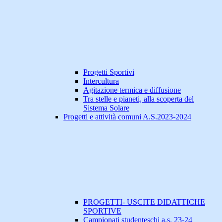
Progetti Sportivi
Intercultura
Agitazione termica e diffusione
Tra stelle e pianeti, alla scoperta del
Sistema Solare
Progetti e attività comuni A.S.2023-2024
PROGETTI- USCITE DIDATTICHE
SPORTIVE
Campionati studenteschi a.s. 23-24