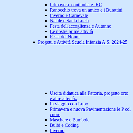
Primavera, continuità e IRC
Ranocchio trova un amico e i Burattini
Inverno e Carnevale
Natale e Santa Lucia
Festa dell'accoglienza e Autunno
Le nostre prime attività
Festa dei Nonni
Progetti e Attività Scuola Infanzia A.S. 2024-25
Uscita didattica alla Fattoria, progetto orto
e altre attività..
In viaggio con Lupo
Primavera e nuova Pavimentazione le P col
cuore
Maschere e Bambole
Bulbi e Coding
Inverno