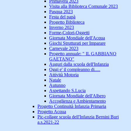
Primavera 2023
Visita alla Biblioteca Comunale 2023
Pasqua 2023
Festa del papà
Progetto Biblioteca
Inverno 2023
Forme-Colori-Oggetti
Giornata Mondiale dell'Acqua
Giochi Strutturati per Imparare
Carnevale 2023
Progetto annuale: " IL GABBIANO
GAETANO"
Auguri dalla scuola dell'Infanzia
Oggi e' il compleanno di.....
Attività Motoria
Natale
Autunno
Aspettando S.Lucia
Giornata Mondiale dell'Albero
Accoglienza e Ambientamento
Progetto Continuità Infanzia Primaria
Progetto Acqua
Pic-collage scuola dell'Infanzia Bernini Buri
a.s.2021-22