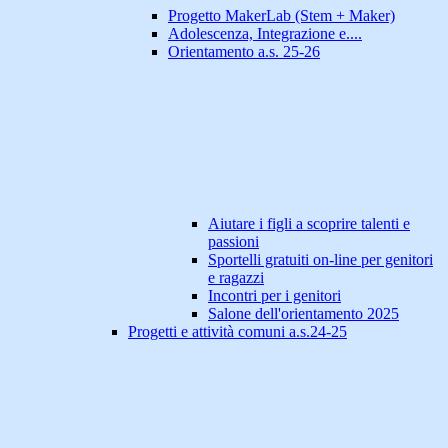
Progetto MakerLab (Stem + Maker)
Adolescenza, Integrazione e....
Orientamento a.s. 25-26
Aiutare i figli a scoprire talenti e
passioni
Sportelli gratuiti on-line per genitori
e ragazzi
Incontri per i genitori
Salone dell'orientamento 2025
Progetti e attività comuni a.s.24-25