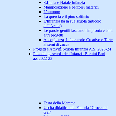
S.Lucia e Natale Infanzia
Manipolazione e percorsi materici
L'autunno
La quercia e il pino solitario
L'Infanzia ha la sua scuola (articolo
dell'Arena)
Le parole gentili lasciano l'impronta e tanti
altri progetti
Accoglienza, Laboratorio Creativo e Torte
ai semi di zucca
Progetti e Attività Scuola Infanzia A.S. 2023-24
Pic-collage scuola dell'Infanzia Bernini Buri
a.s.2022-23
Festa della Mamma
Uscita didattica alla Fattoria "Croce del
Gal"