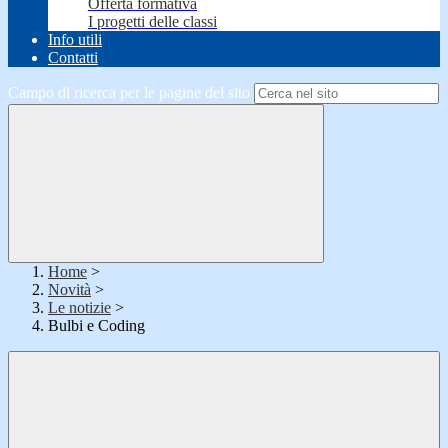
Offerta formativa
I progetti delle classi
Info utili
Contatti
Campo di ricerca per le pagine del sito
Home
>
Novità
>
Le notizie
>
Bulbi e Coding