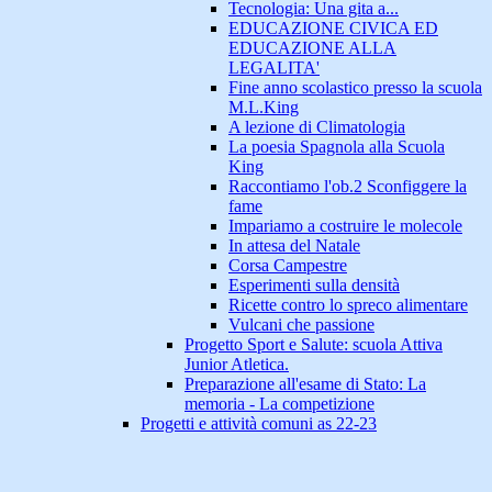
Tecnologia: Una gita a...
EDUCAZIONE CIVICA ED
EDUCAZIONE ALLA
LEGALITA'
Fine anno scolastico presso la scuola
M.L.King
A lezione di Climatologia
La poesia Spagnola alla Scuola
King
Raccontiamo l'ob.2 Sconfiggere la
fame
Impariamo a costruire le molecole
In attesa del Natale
Corsa Campestre
Esperimenti sulla densità
Ricette contro lo spreco alimentare
Vulcani che passione
Progetto Sport e Salute: scuola Attiva
Junior Atletica.
Preparazione all'esame di Stato: La
memoria - La competizione
Progetti e attività comuni as 22-23