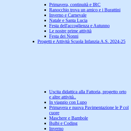
Primavera, continuità e IRC
Ranocchio trova un amico e i Burattini
Inverno e Carnevale
Natale e Santa Lucia
Festa dell'accoglienza e Autunno
Le nostre prime attività
Festa dei Nonni
Progetti e Attività Scuola Infanzia A.S. 2024-25
Uscita didattica alla Fattoria, progetto orto
e altre attività..
In viaggio con Lupo
Primavera e nuova Pavimentazione le P col
cuore
Maschere e Bambole
Bulbi e Coding
Inverno