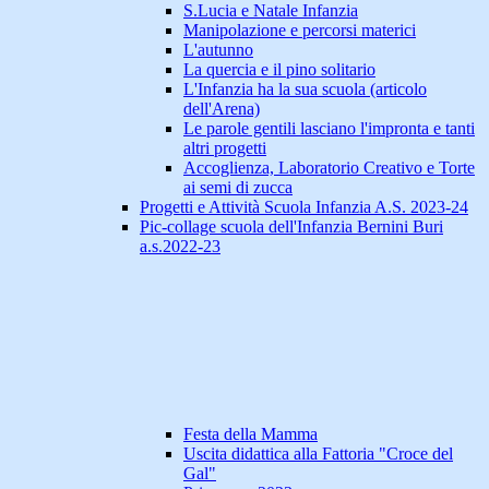
S.Lucia e Natale Infanzia
Manipolazione e percorsi materici
L'autunno
La quercia e il pino solitario
L'Infanzia ha la sua scuola (articolo
dell'Arena)
Le parole gentili lasciano l'impronta e tanti
altri progetti
Accoglienza, Laboratorio Creativo e Torte
ai semi di zucca
Progetti e Attività Scuola Infanzia A.S. 2023-24
Pic-collage scuola dell'Infanzia Bernini Buri
a.s.2022-23
Festa della Mamma
Uscita didattica alla Fattoria "Croce del
Gal"