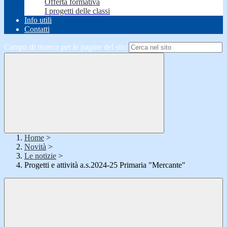
Offerta formativa
I progetti delle classi
Info utili
Contatti
Campo di ricerca per le pagine del sito
Home
>
Novità
>
Le notizie
>
Progetti e attività a.s.2024-25 Primaria "Mercante"