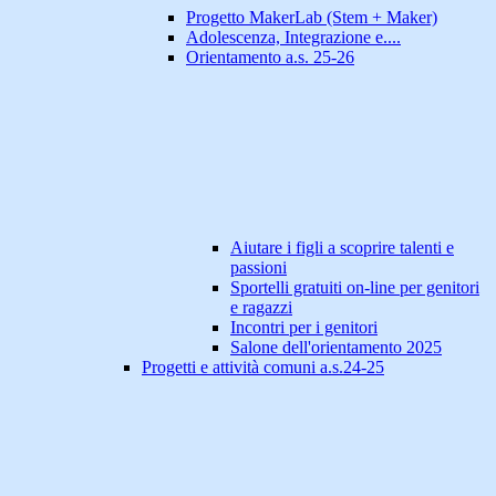
Progetto MakerLab (Stem + Maker)
Adolescenza, Integrazione e....
Orientamento a.s. 25-26
Aiutare i figli a scoprire talenti e
passioni
Sportelli gratuiti on-line per genitori
e ragazzi
Incontri per i genitori
Salone dell'orientamento 2025
Progetti e attività comuni a.s.24-25