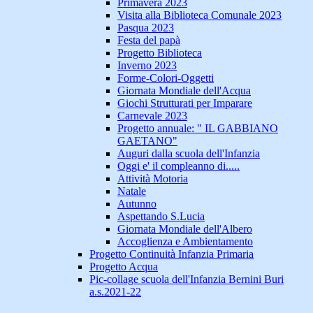
Primavera 2023
Visita alla Biblioteca Comunale 2023
Pasqua 2023
Festa del papà
Progetto Biblioteca
Inverno 2023
Forme-Colori-Oggetti
Giornata Mondiale dell'Acqua
Giochi Strutturati per Imparare
Carnevale 2023
Progetto annuale: " IL GABBIANO
GAETANO"
Auguri dalla scuola dell'Infanzia
Oggi e' il compleanno di.....
Attività Motoria
Natale
Autunno
Aspettando S.Lucia
Giornata Mondiale dell'Albero
Accoglienza e Ambientamento
Progetto Continuità Infanzia Primaria
Progetto Acqua
Pic-collage scuola dell'Infanzia Bernini Buri
a.s.2021-22