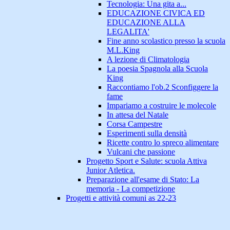
Tecnologia: Una gita a...
EDUCAZIONE CIVICA ED
EDUCAZIONE ALLA
LEGALITA'
Fine anno scolastico presso la scuola
M.L.King
A lezione di Climatologia
La poesia Spagnola alla Scuola
King
Raccontiamo l'ob.2 Sconfiggere la
fame
Impariamo a costruire le molecole
In attesa del Natale
Corsa Campestre
Esperimenti sulla densità
Ricette contro lo spreco alimentare
Vulcani che passione
Progetto Sport e Salute: scuola Attiva
Junior Atletica.
Preparazione all'esame di Stato: La
memoria - La competizione
Progetti e attività comuni as 22-23