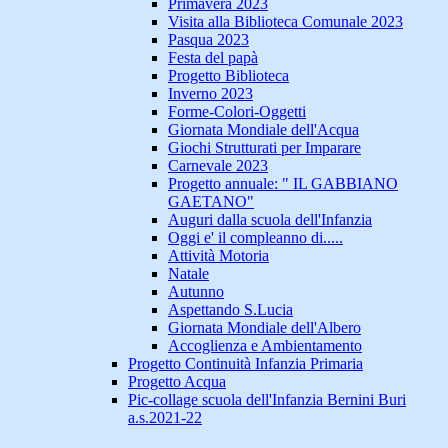
Primavera 2023
Visita alla Biblioteca Comunale 2023
Pasqua 2023
Festa del papà
Progetto Biblioteca
Inverno 2023
Forme-Colori-Oggetti
Giornata Mondiale dell'Acqua
Giochi Strutturati per Imparare
Carnevale 2023
Progetto annuale: " IL GABBIANO
GAETANO"
Auguri dalla scuola dell'Infanzia
Oggi e' il compleanno di.....
Attività Motoria
Natale
Autunno
Aspettando S.Lucia
Giornata Mondiale dell'Albero
Accoglienza e Ambientamento
Progetto Continuità Infanzia Primaria
Progetto Acqua
Pic-collage scuola dell'Infanzia Bernini Buri
a.s.2021-22