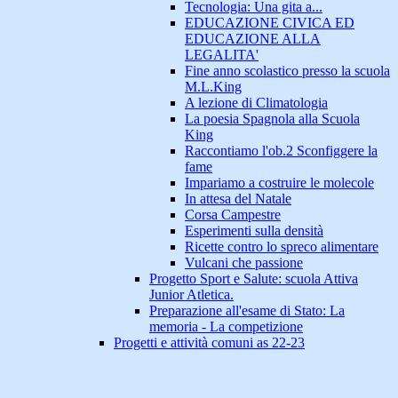
Tecnologia: Una gita a...
EDUCAZIONE CIVICA ED
EDUCAZIONE ALLA
LEGALITA'
Fine anno scolastico presso la scuola
M.L.King
A lezione di Climatologia
La poesia Spagnola alla Scuola
King
Raccontiamo l'ob.2 Sconfiggere la
fame
Impariamo a costruire le molecole
In attesa del Natale
Corsa Campestre
Esperimenti sulla densità
Ricette contro lo spreco alimentare
Vulcani che passione
Progetto Sport e Salute: scuola Attiva
Junior Atletica.
Preparazione all'esame di Stato: La
memoria - La competizione
Progetti e attività comuni as 22-23