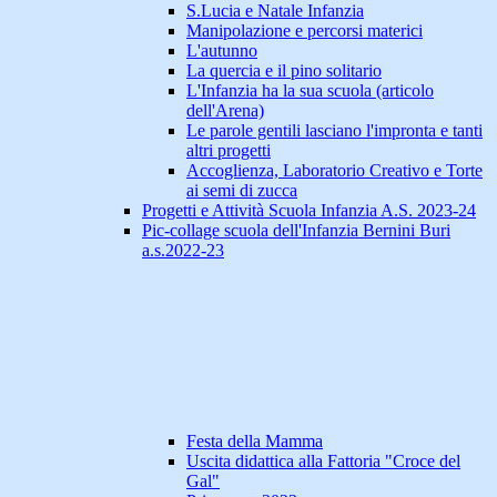
S.Lucia e Natale Infanzia
Manipolazione e percorsi materici
L'autunno
La quercia e il pino solitario
L'Infanzia ha la sua scuola (articolo
dell'Arena)
Le parole gentili lasciano l'impronta e tanti
altri progetti
Accoglienza, Laboratorio Creativo e Torte
ai semi di zucca
Progetti e Attività Scuola Infanzia A.S. 2023-24
Pic-collage scuola dell'Infanzia Bernini Buri
a.s.2022-23
Festa della Mamma
Uscita didattica alla Fattoria "Croce del
Gal"