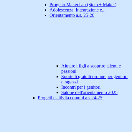
Progetto MakerLab (Stem + Maker)
Adolescenza, Integrazione e....
Orientamento a.s. 25-26
Aiutare i figli a scoprire talenti e
passioni
Sportelli gratuiti on-line per genitori
e ragazzi
Incontri per i genitori
Salone dell'orientamento 2025
Progetti e attività comuni a.s.24-25