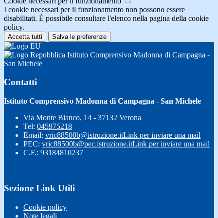
Cookie necessari per il funzionamento
I cookie necessari per il funzionamento non possono essere
disabilitati. È possibile consultare l'elenco nella pagina della cookie
policy.
Accetta tutti
Salva le preferenze
Istituto Comprensivo Madonna di Campagna -
San Michele
Contatti
Istituto Comprensivo Madonna di Campagna - San Michele
Via Monte Bianco, 14 - 37132 Verona
Tel:
045975218
Email:
vric88500b@istruzione.it
Link per inviare una mail
PEC:
vric88500b@pec.istruzione.it
Link per inviare una mail
C.F.: 93184810237
Sezione Link Utili
Cookie policy
Note legali