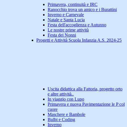
Primavera, continuità e IRC
Ranocchio trova un amico e i Burattini
Inverno e Carnevale
Natale e Santa Lucia
Festa dell'accoglienza e Autunno
Le nostre prime attività
Festa dei Nonni
Progetti e Attività Scuola Infanzia A.S. 2024-25
Uscita didattica alla Fattoria, progetto orto
e altre attività..
In viaggio con Lupo
Primavera e nuova Pavimentazione le P col
cuore
Maschere e Bambole
Bulbi e Coding
Inverno