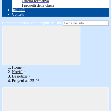
Offerta formativa
I progetti delle classi
Info utili
Contatti
Campo di ricerca per le pagine del sito
Home
>
Novità
>
Le notizie
>
Progetti a.s.25-26