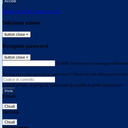
-
Entra con SPID
Entra con CIE
Seleziona utente
button close
×
Recupero password
button close
×
E-mail
Verrà inviato un messaggio all'indirizz
Non hai una e-mail associata al nome utente? Effettua il reset della password tram
E-mail inviata, si prega di controllare la casella di posta elettronica!
Errore
Chiudi
Successo
Chiudi
Informazione