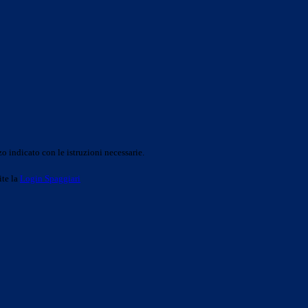
o indicato con le istruzioni necessarie.
ite la
Login Spaggiari