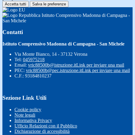
Accetta tutti
Salva le preferenze
Istituto Comprensivo Madonna di Campagna -
San Michele
Contatti
Istituto Comprensivo Madonna di Campagna - San Michele
Via Monte Bianco, 14 - 37132 Verona
Tel:
045975218
Email:
vric88500b@istruzione.it
Link per inviare una mail
PEC:
vric88500b@pec.istruzione.it
Link per inviare una mail
C.F.: 93184810237
Sezione Link Utili
Cookie policy
Note legali
Informativa Privacy
Ufficio Relazioni con il Pubblico
Dichiarazione di accessibilità