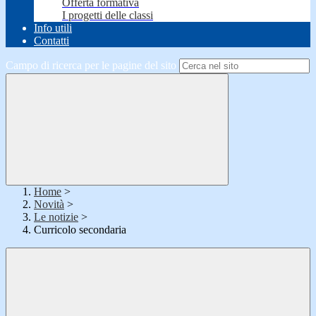
Offerta formativa
I progetti delle classi
Info utili
Contatti
Campo di ricerca per le pagine del sito
Home
>
Novità
>
Le notizie
>
Curricolo secondaria