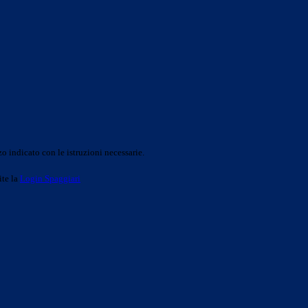
o indicato con le istruzioni necessarie.
ite la
Login Spaggiari