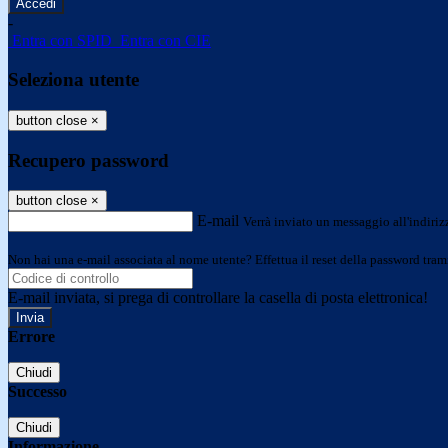
-
Entra con SPID
Entra con CIE
Seleziona utente
button close
×
Recupero password
button close
×
E-mail
Verrà inviato un messaggio all'indirizz
Non hai una e-mail associata al nome utente? Effettua il reset della password tram
E-mail inviata, si prega di controllare la casella di posta elettronica!
Errore
Chiudi
Successo
Chiudi
Informazione