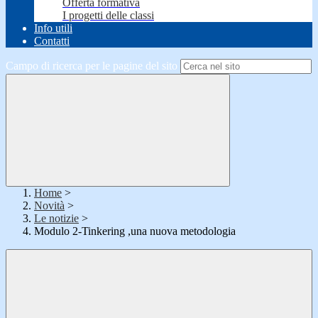
Offerta formativa
I progetti delle classi
Info utili
Contatti
Campo di ricerca per le pagine del sito
Home
>
Novità
>
Le notizie
>
Modulo 2-Tinkering ,una nuova metodologia