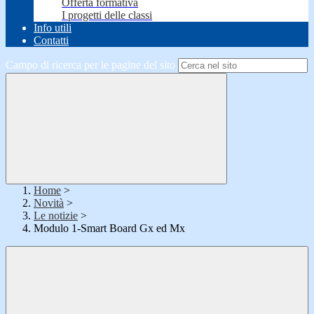
Offerta formativa
I progetti delle classi
Info utili
Contatti
Campo di ricerca per le pagine del sito
Home
>
Novità
>
Le notizie
>
Modulo 1-Smart Board Gx ed Mx