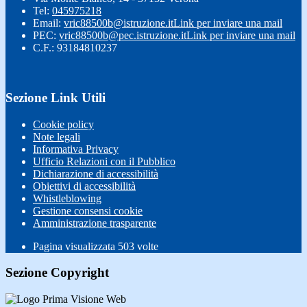
Tel:
045975218
Email:
vric88500b@istruzione.it
Link per inviare una mail
PEC:
vric88500b@pec.istruzione.it
Link per inviare una mail
C.F.: 93184810237
Sezione Link Utili
Cookie policy
Note legali
Informativa Privacy
Ufficio Relazioni con il Pubblico
Dichiarazione di accessibilità
Obiettivi di accessibilità
Whistleblowing
Gestione consensi cookie
Amministrazione trasparente
Pagina visualizzata
503
volte
Sezione Copyright