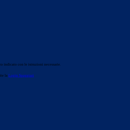
o indicato con le istruzioni necessarie.
ite la
Login Spaggiari