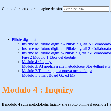
Campo di ricerca per le pagine del sito
Pillole digitali 2
Insieme nel futuro digitale - Pillole digitali 2- Collaborato
Insieme nel futuro digitale - Pillole digitali 2- Collaborato
Insieme nel futuro digitale- Pillole digitali 2 -Collaborator
Fase 2 Modulo 1-Etica del digitale
Modulo 4 : Inquiry
Modulo 3: AI applicata alle metodologie Storytelling e G
Modulo 2-Tinkering ,una nuova metodologia
Modulo 1-Smart Board Gx ed Mx
Modulo 4 : Inquiry
Il modulo 4 sulla metodologia Inquiry si è svolto on line il giorno 21 