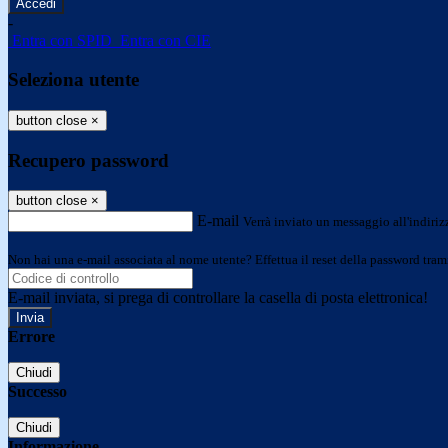
-
Entra con SPID
Entra con CIE
Seleziona utente
button close
×
Recupero password
button close
×
E-mail
Verrà inviato un messaggio all'indirizz
Non hai una e-mail associata al nome utente? Effettua il reset della password tram
E-mail inviata, si prega di controllare la casella di posta elettronica!
Errore
Chiudi
Successo
Chiudi
Informazione