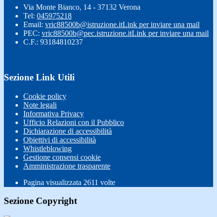
Via Monte Bianco, 14 - 37132 Verona
Tel:
045975218
Email:
vric88500b@istruzione.it
Link per inviare una mail
PEC:
vric88500b@pec.istruzione.it
Link per inviare una mail
C.F.: 93184810237
Sezione Link Utili
Cookie policy
Note legali
Informativa Privacy
Ufficio Relazioni con il Pubblico
Dichiarazione di accessibilità
Obiettivi di accessibilità
Whistleblowing
Gestione consensi cookie
Amministrazione trasparente
Pagina visualizzata
2611
volte
Sezione Copyright