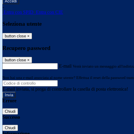
-
Entra con SPID
Entra con CIE
Seleziona utente
button close
×
Recupero password
button close
×
E-mail
Verrà inviato un messaggio all'indirizz
Non hai una e-mail associata al nome utente? Effettua il reset della password tram
E-mail inviata, si prega di controllare la casella di posta elettronica!
Errore
Chiudi
Successo
Chiudi
Informazione