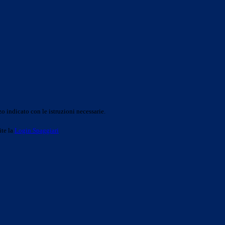
o indicato con le istruzioni necessarie.
ite la
Login Spaggiari