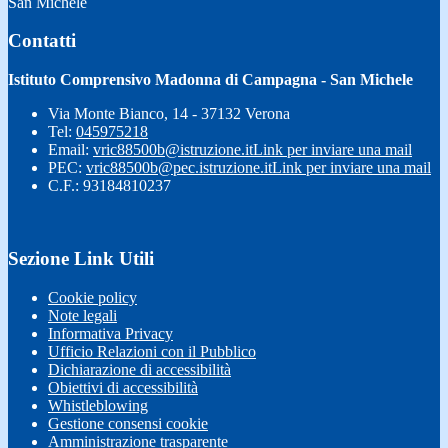
San Michele
Contatti
Istituto Comprensivo Madonna di Campagna - San Michele
Via Monte Bianco, 14 - 37132 Verona
Tel:
045975218
Email:
vric88500b@istruzione.it
Link per inviare una mail
PEC:
vric88500b@pec.istruzione.it
Link per inviare una mail
C.F.: 93184810237
Sezione Link Utili
Cookie policy
Note legali
Informativa Privacy
Ufficio Relazioni con il Pubblico
Dichiarazione di accessibilità
Obiettivi di accessibilità
Whistleblowing
Gestione consensi cookie
Amministrazione trasparente