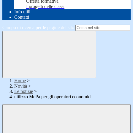
Offerta formativa
I progetti delle classi
Info utili
Contatti
Campo di ricerca per le pagine del sito
Home
>
Novità
>
Le notizie
>
utilizzo MePa per gli operatori economici