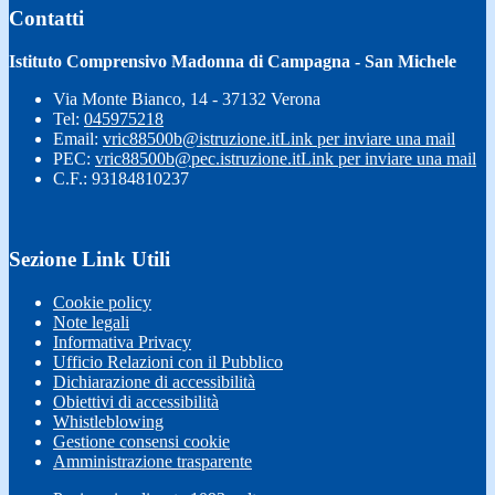
Contatti
Istituto Comprensivo Madonna di Campagna - San Michele
Via Monte Bianco, 14 - 37132 Verona
Tel:
045975218
Email:
vric88500b@istruzione.it
Link per inviare una mail
PEC:
vric88500b@pec.istruzione.it
Link per inviare una mail
C.F.: 93184810237
Sezione Link Utili
Cookie policy
Note legali
Informativa Privacy
Ufficio Relazioni con il Pubblico
Dichiarazione di accessibilità
Obiettivi di accessibilità
Whistleblowing
Gestione consensi cookie
Amministrazione trasparente