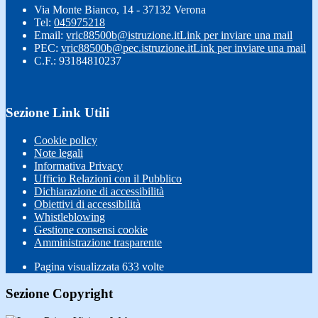
Via Monte Bianco, 14 - 37132 Verona
Tel:
045975218
Email:
vric88500b@istruzione.it
Link per inviare una mail
PEC:
vric88500b@pec.istruzione.it
Link per inviare una mail
C.F.: 93184810237
Sezione Link Utili
Cookie policy
Note legali
Informativa Privacy
Ufficio Relazioni con il Pubblico
Dichiarazione di accessibilità
Obiettivi di accessibilità
Whistleblowing
Gestione consensi cookie
Amministrazione trasparente
Pagina visualizzata
633
volte
Sezione Copyright