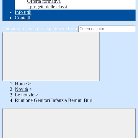
Offerta formativa
I progetti delle classi
Info utili
Contatti
Campo di ricerca per le pagine del sito
Home
>
Novità
>
Le notizie
>
Riunione Genitori Infanzia Bernini Buri