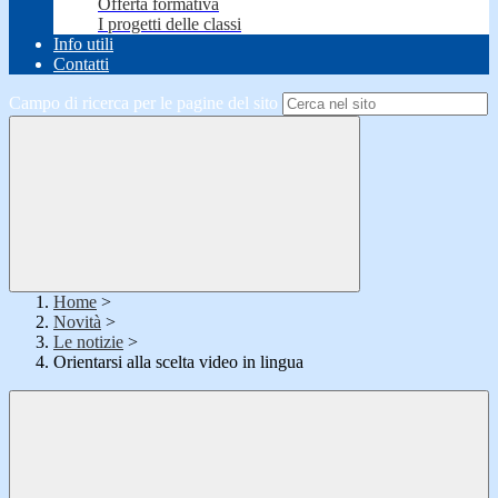
Offerta formativa
I progetti delle classi
Info utili
Contatti
Campo di ricerca per le pagine del sito
Home
>
Novità
>
Le notizie
>
Orientarsi alla scelta video in lingua