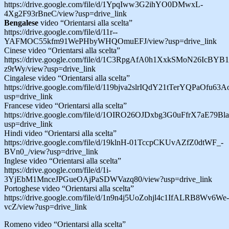
https://drive.google.com/file/d/1YpqIww3G2ihYO0DMwxL-
4Xg2F93rBneC/view?usp=drive_link
Bengalese
video “Orientarsi alla scelta”
https://drive.google.com/file/d/11r--
YAFMOC55kfm91WePHbyWHQOmuEFJ/view?usp=drive_link
Cinese video “Orientarsi alla scelta”
https://drive.google.com/file/d/1C3RpgAfA0h1XxkSMoN26IcBYB1
z9rWy/view?usp=drive_link
Cingalese video “Orientarsi alla scelta”
https://drive.google.com/file/d/119bjva2slrIQdY21tTerYQPaOfu63A
usp=drive_link
Francese video “Orientarsi alla scelta”
https://drive.google.com/file/d/1OIRO26OJDxbg3G0uFfrX7aE79Bl
usp=drive_link
Hindi video “Orientarsi alla scelta”
https://drive.google.com/file/d/19klnH-01TccpCKUvAZfZ0dtWF_-
BVn0_/view?usp=drive_link
Inglese video “Orientarsi alla scelta”
https://drive.google.com/file/d/1i-
3YjEbM1MnceJPGueOAjPaSDWVazq80/view?usp=drive_link
Portoghese video “Orientarsi alla scelta”
https://drive.google.com/file/d/1n9n4j5UoZohjl4c1IfALRB8Wv6We-
vcZ/view?usp=drive_link
Romeno video “Orientarsi alla scelta”