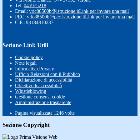
Tel:
045975218
Email:
vric88500b@istruzione.it
Link per inviare una mail
PEC:
vric88500b@pec.istruzione.it
Link per inviare una mail
C.F.: 93184810237
Sezione Link Utili
Cookie policy
Note legali
Informativa Privacy
Ufficio Relazioni con il Pubblico
Dichiarazione di accessibilità
Obiettivi di accessibilità
Whistleblowing
Gestione consensi cookie
Amministrazione trasparente
Pagina visualizzata
1246
volte
Sezione Copyright