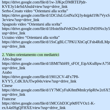
https://drive.google.com/file/d/1w-3JKpcDMRTEPjdr-
KVE3y14eSdAbul4/view?usp=drive_link
Serbo-Croato video “Orientarsi alla scelta”
https://drive.google.com/file/d/1DCtJuLGrdNa5Q3y4njpkf19b7VyxS
3e/view?usp=drive_link
Spagnolo video “Orientarsi alla scelta”
https://drive.google.com/file/d/1HoinSh4VeKDw5AlJed1Pd59No3y
usp=drive_link
Ucraino video “Orientarsi alla scelta”
https://drive.google.com/file/d/1SsCgBLC7PKUXhCqCFsh4RdLM
usp=drive_link
2. Video orientamento con mediatrici
Afro-Inglese
https://drive.google.com/file/d/1BMf7kbH9_sFOf_EipAKuBpwA7
usp=drive_link
Arabo
https://drive.google.com/file/d/19012CV-4Fx7P8-
KYY5_CdK3lAJTwp04x/view?usp=drive_link
Cinese
https://drive.google.com/file/d/1Y7MCyFuK8mfMmIcy6pRfw2oS
usp=drive_link
Francese
https://drive.google.com/file/d/1MCGbD3Cp9d9TVOz1-K-
exA4z0SgQFHXE/view?usp=drive_link