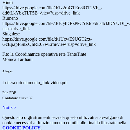
Hindi
https://drive.google.com/file/d/1v2rpGTEo8tOT2Vb_-
dd6tLkYbgTLT5B_/view?usp=drive_link
Rumeno
https://drive.google.com/file/d/1Q4DEzPkCYkJcFdua4cfJDYUDI_v
usp=drive_link
Singalese
https://drive.google.com/file/d/1UcwE9UGT2xt-
GcEp2pFSnZQnRE67wErm/view?usp=drive_link
F.to la Coordinatrice operativa rete TanteTinte
Monica Tardiani
Allegati
Lettera orientamento_link video.pdf
File PDF
Contatore click: 37
Notizie
Questo sito o gli strumenti terzi da questo utilizzati si avvalgono di
cookie necessari al funzionamento ed utili alle finalità illustrate nella
COOKIE POLICY
.