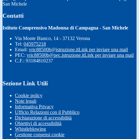
San Michele
Contatti
Istituto Comprensivo Madonna di Campagna - San Michele
Via Monte Bianco, 14 - 37132 Verona
Tel:
045975218
Email:
vric88500b@istruzione.it
Link per inviare una mail
PEC:
vric88500b@pec.istruzione.it
Link per inviare una mail
C.F.: 93184810237
Sezione Link Utili
Cookie policy
Note legali
Informativa Privacy
Ufficio Relazioni con il Pubblico
Dichiarazione di accessibilità
Obiettivi di accessibilità
Whistleblowing
Gestione consensi cookie