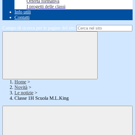
Offerta formativa
I progetti delle classi
Info utili
Contatti
Campo di ricerca per le pagine del sito
Home
>
Novità
>
Le notizie
>
Classe 1H Scuola M.L.King