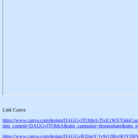
Link Canva
https://www.canva.com/design/DAGGyJTOhhA/J5vE1WS7OdoCu
utm_content=DAGGyJTOhhA&utm_campaign=designshare&utm_med
https://www.canva.com/design/DAGGyBJ2ppY/1v9r12Brv9QYD8Y