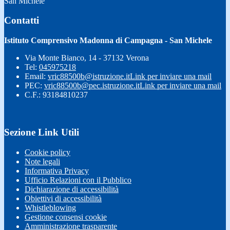
San Michele
Contatti
Istituto Comprensivo Madonna di Campagna - San Michele
Via Monte Bianco, 14 - 37132 Verona
Tel:
045975218
Email:
vric88500b@istruzione.it
Link per inviare una mail
PEC:
vric88500b@pec.istruzione.it
Link per inviare una mail
C.F.: 93184810237
Sezione Link Utili
Cookie policy
Note legali
Informativa Privacy
Ufficio Relazioni con il Pubblico
Dichiarazione di accessibilità
Obiettivi di accessibilità
Whistleblowing
Gestione consensi cookie
Amministrazione trasparente