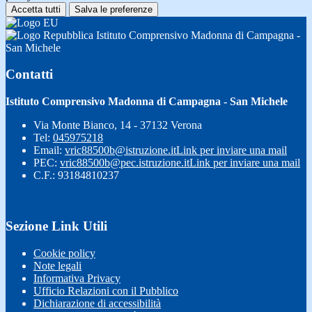
Accetta tutti
Salva le preferenze
Istituto Comprensivo Madonna di Campagna -
San Michele
Contatti
Istituto Comprensivo Madonna di Campagna - San Michele
Via Monte Bianco, 14 - 37132 Verona
Tel:
045975218
Email:
vric88500b@istruzione.it
Link per inviare una mail
PEC:
vric88500b@pec.istruzione.it
Link per inviare una mail
C.F.: 93184810237
Sezione Link Utili
Cookie policy
Note legali
Informativa Privacy
Ufficio Relazioni con il Pubblico
Dichiarazione di accessibilità