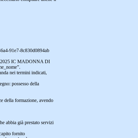
-46a4-91e7-8c830d0894ab
embre 2025 IC MADONNA DI
me_nome”.
nda nei termini indicati,
tegno: possesso della
nze della formazione, avendo
che abbia già prestato servizi
apito fornito