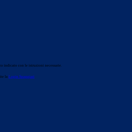
o indicato con le istruzioni necessarie.
ite la
Login Spaggiari