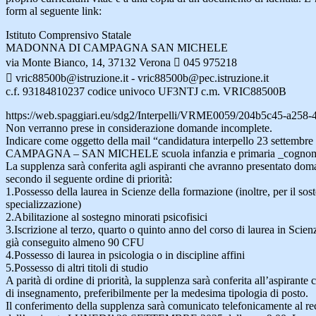
form al seguente link:
Istituto Comprensivo Statale
MADONNA DI CAMPAGNA SAN MICHELE
via Monte Bianco, 14, 37132 Verona  045 975218
 vric88500b@istruzione.it - vric88500b@pec.istruzione.it
c.f. 93184810237 codice univoco UF3NTJ c.m. VRIC88500B
https://web.spaggiari.eu/sdg2/Interpelli/VRME0059/204b5c45-a258
Non verranno prese in considerazione domande incomplete.
Indicare come oggetto della mail “candidatura interpello 23 sett
CAMPAGNA – SAN MICHELE scuola infanzia e primaria _cogno
La supplenza sarà conferita agli aspiranti che avranno presentato doma
secondo il seguente ordine di priorità:
1.Possesso della laurea in Scienze della formazione (inoltre, per il sos
specializzazione)
2.Abilitazione al sostegno minorati psicofisici
3.Iscrizione al terzo, quarto o quinto anno del corso di laurea in Scie
già conseguito almeno 90 CFU
4.Possesso di laurea in psicologia o in discipline affini
5.Possesso di altri titoli di studio
A parità di ordine di priorità, la supplenza sarà conferita all’aspirante 
di insegnamento, preferibilmente per la medesima tipologia di posto.
Il conferimento della supplenza sarà comunicato telefonicamente al rec