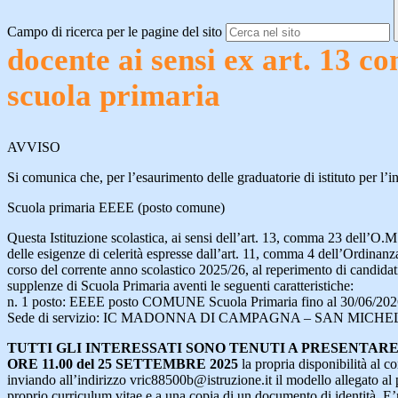
Campo di ricerca per le pagine del sito
docente ai sensi ex art. 13 
scuola primaria
AVVISO
Si comunica che, per l’esaurimento delle graduatorie di istituto per l’
Scuola primaria EEEE (posto comune)
Questa Istituzione scolastica, ai sensi dell’art. 13, comma 23 dell’O.
delle esigenze di celerità espresse dall’art. 11, comma 4 dell’Ordinanz
corso del corrente anno scolastico 2025/26, al reperimento di candidati
supplenze di Scuola Primaria aventi le seguenti caratteristiche:
n. 1 posto: EEEE posto COMUNE Scuola Primaria fino al 30/06/2026 p
Sede di servizio: IC MADONNA DI CAMPAGNA – SAN MICH
TUTTI GLI INTERESSATI SONO TENUTI A PRESENTAR
ORE 11.00 del 25 SETTEMBRE 2025
la propria disponibilità al 
inviando all’indirizzo vric88500b@istruzione.it il modello allegato al
proprio curriculum vitae e a una copia di un documento di identità. E’