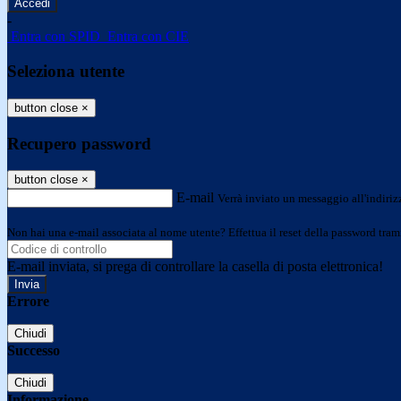
-
Entra con SPID
Entra con CIE
Seleziona utente
button close
×
Recupero password
button close
×
E-mail
Verrà inviato un messaggio all'indirizz
Non hai una e-mail associata al nome utente? Effettua il reset della password tram
E-mail inviata, si prega di controllare la casella di posta elettronica!
Errore
Chiudi
Successo
Chiudi
Informazione